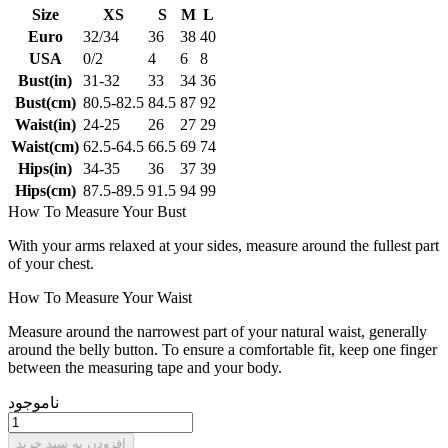
Size
XS
S
M
L
Euro
32/34
36
38
40
USA
0/2
4
6
8
Bust(in)
31-32
33
34
36
Bust(cm)
80.5-82.5
84.5
87
92
Waist(in)
24-25
26
27
29
Waist(cm)
62.5-64.5
66.5
69
74
Hips(in)
34-35
36
37
39
Hips(cm)
87.5-89.5
91.5
94
99
How To Measure Your Bust
With your arms relaxed at your sides, measure around the fullest part
of your chest.
How To Measure Your Waist
Measure around the narrowest part of your natural waist, generally
around the belly button. To ensure a comfortable fit, keep one finger
between the measuring tape and your body.
ناموجود
افزودن به سبد خرید