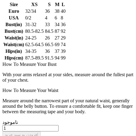
Size
XS
S
M
L
Euro
32/34
36
38
40
USA
0/2
4
6
8
Bust(in)
31-32
33
34
36
Bust(cm)
80.5-82.5
84.5
87
92
Waist(in)
24-25
26
27
29
Waist(cm)
62.5-64.5
66.5
69
74
Hips(in)
34-35
36
37
39
Hips(cm)
87.5-89.5
91.5
94
99
How To Measure Your Bust
With your arms relaxed at your sides, measure around the fullest part
of your chest.
How To Measure Your Waist
Measure around the narrowest part of your natural waist, generally
around the belly button. To ensure a comfortable fit, keep one finger
between the measuring tape and your body.
ناموجود
افزودن به سبد خرید