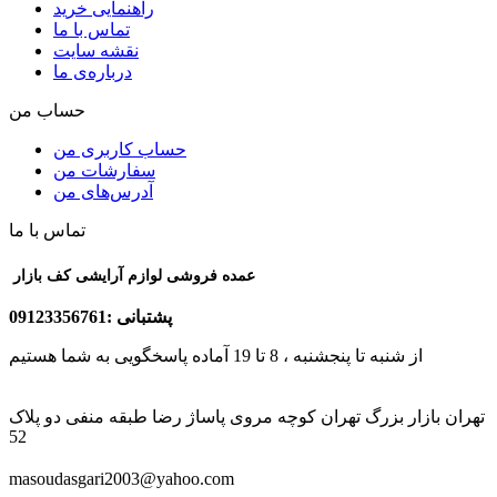
راهنمایی خرید
تماس با ما
نقشه سایت
درباره‌ی ما
حساب من
حساب کاربری من
سفارشات من
آدرس‌های من
تماس با ما
عمده فروشی لوازم آرایشی کف بازار
پشتبانی :09123356761
از شنبه تا پنجشنبه ، 8 تا 19 آماده پاسخگویی به شما هستیم
تهران بازار بزرگ تهران کوچه مروی پاساژ رضا طبقه منفی دو پلاک
52
masoudasgari2003@yahoo.com