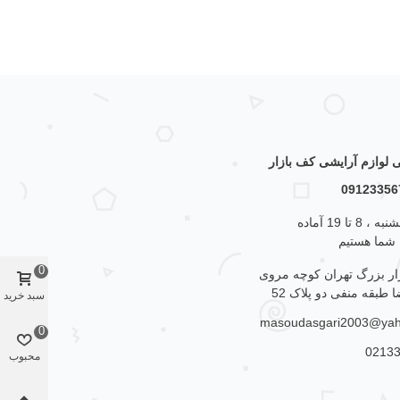
لوازم آرایشی کف بازار
از شنبه تا پنجشنبه ، 8 تا 19 آماده
 شما هستیم
0
زار بزرگ تهران کوچه مروی
 طبقه منفی دو پلاک 52
سبد خرید
masoudasgari2003@ya
0
0213
محبوب