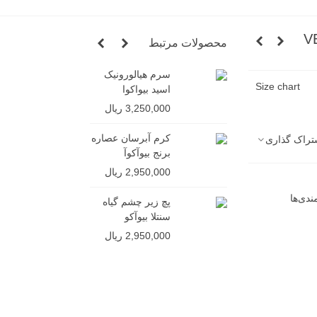
محصولات مرتبط
سرم هیالورونیک
شامپو ج
Size chart
اسید بیواکوا
ایمیجز (
سولفات)
3,250,000 ریال
4,850,000 ر
کرم آبرسان عصاره
تراک گذاری
برنج بیوآکوآ
2,950,000 ریال
دی‌ها
پچ زیر چشم گیاه
سنتلا بیوآکو
2,950,000 ریال