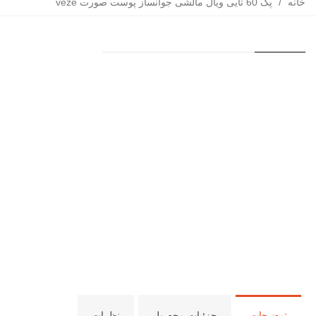
خانه
/
پک 60 تایی ویال مالشی جوانساز پوست صورت veze
توضیحات
جزئیات محصول
نظرات