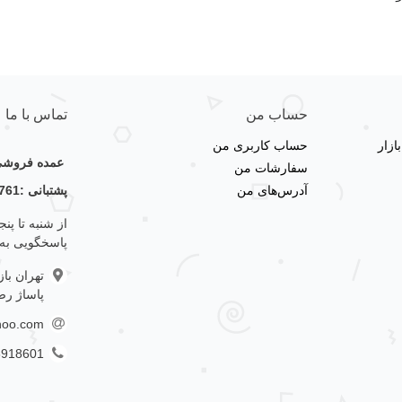
حساب من
تماس با ما
زار
حساب کاربری من
عمده فروشی 
سفارشات من
آدرس‌های من
پشتبانی :09123356761
پاسخگویی به
تهران با
پاساژ رضا
hoo.com
3918601