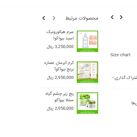
محصولات مرتبط
سرم هیالورونیک
شامپو ج
اسید بیواکوا
ایمیجز (ف
سولفات)
3,250,000 ریال
4,850,000 ر
Size chart
کرم آبرسان عصاره
برنج بیوآکوآ
2,950,000 ریال
تراک گذاری
پچ زیر چشم گیاه
سنتلا بیوآکو
‌ها
2,950,000 ریال