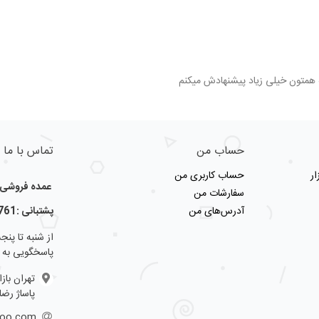
 همتون خیلی زیاد پیشنهادش میکنم
حساب من
تماس با ما
ر
حساب کاربری من
عمده فروشی لو
سفارشات من
آدرس‌های من
پشتبانی :09123356761
پاسخگویی به 
تهران باز
پاساژ رضا
hoo.com