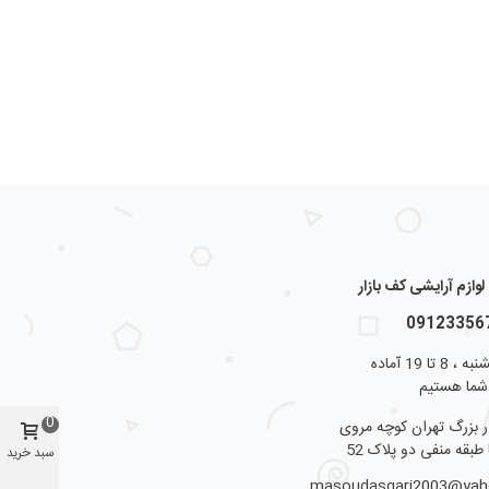
ازم آرایشی کف بازار
از شنبه تا پنجشنبه ، 8 تا 19 آماده
شما هستیم
0
ار بزرگ تهران کوچه مروی
 طبقه منفی دو پلاک 52
سبد خرید
masoudasgari2003@ya