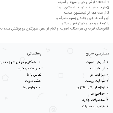
1-استفاده ازشون خیلی سریع و آسونه
2-هر جا بخواید میتونید با خوتون ببرید
3-از همه مهم تر قیمتشون مناسبه
این قلم ها چون جامدن بسیار بصرفه و
با کیفیتن و خیلی دیرتر تموم میشن
کانتورینگ لازمه ی هر میکاپ اصولیه و تمام نواقص صورتتون رو پوشش میده به
دسترسی سریع
پشتیبانی
آرایش صورت
همکاری در فروش | کف بازا
آرایش لب
راهنمایی خرید
مراقبت مو
تماس با ما
مراقبت پوست
نقشه سایت
لوازم آرایشی فانتزی
درباره‌ی ما
حراجی ها
محصولات جدید
قوانین و مقررات