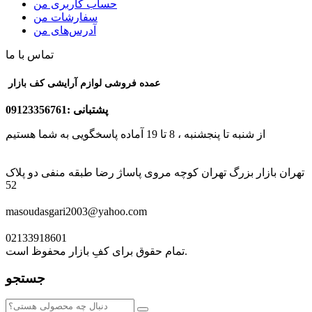
حساب کاربری من
سفارشات من
آدرس‌های من
تماس با ما
عمده فروشی لوازم آرایشی کف بازار
پشتبانی :09123356761
از شنبه تا پنجشنبه ، 8 تا 19 آماده پاسخگویی به شما هستیم
تهران بازار بزرگ تهران کوچه مروی پاساژ رضا طبقه منفی دو پلاک
52
masoudasgari2003@yahoo.com
02133918601
تمام حقوق برای کفِ بازار محفوظ است.
جستجو