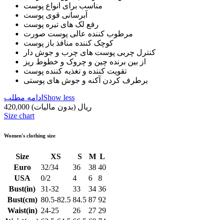
مناسب برای انواع پوست
آبرسانی قوی پوست
رفع لک های تیره پوست
مرطوب کننده عالی پوست صورت
کوچک کننده منافذ باز پوست
کنترل چربی پوست های چرب و جوش دار
از بین برنده چین و چروک و خطوط ریز
تقویت کننده و تغذیه کننده پوست
برطرف کردن آکنه و جوش های پوستی
Show less
ادامه مطلب
420,000 ریال
(بدون مالیات)
Size chart
Women's clothing size
Size
XS
S
M
L
Euro
32/34
36
38
40
USA
0/2
4
6
8
Bust(in)
31-32
33
34
36
Bust(cm)
80.5-82.5
84.5
87
92
Waist(in)
24-25
26
27
29