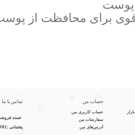
 پوست
قوی برای محافظت از پوست 
حساب من
تماس با ما
زار
حساب کاربری من
عمده فروشی 
سفارشات من
آدرس‌های من
پشتبانی :09123356761