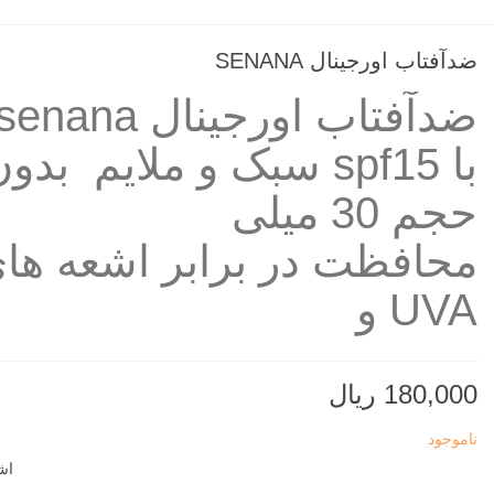
ضدآفتاب اورجینال SENANA
ضدآفتاب اورجینال senana
با spf15 سبک و ملایم بدون رنگ
حجم 30 میلی
محافظت در برابر اشعه ها
UVA و
180,000 ریال
ناموجود
اش