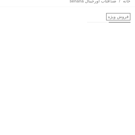
خانه
/
ضدآفتاب اورجینال senana
فروش ویژه