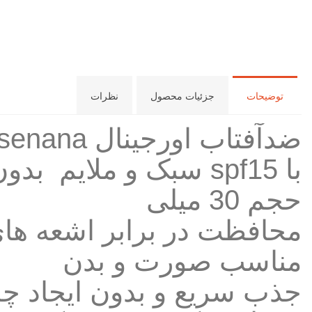
توضیحات
جزئیات محصول
نظرات
ضدآفتاب اورجینال senana
با spf15 سبک و ملایم بدون رنگ
حجم 30 میلی
محافظت در برابر اشعه های UVA و B
مناسب صورت و بدن
جذب سریع و بدون ایجاد چ