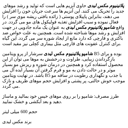
پلاتینیوم مکس لیدی
حاوی آنزیم هایی است که تولید و رشد موهای
جدید را تحریک می کنند. این آنزیم ها سرعت جریان خون را افزایش
می دهند، بنابراین پاپیلای پوستی ( زائده بافتی ریشه موی سر ) را
فعال نموده و سبب افزایش تغذیه فولیکول های مو می گردد. در
واقع
شامپو پلاتینیوم مکس لیدی
به عنوان یک ماده جادویی در جهت
افزایش و رشد موها شناخته شده است. همچنین به علت خواص ضد
باکتری و قارچی که دارد مانع از ایجاد شوره سر می گردد. این گیاه
برای کنترل عفونت های قارچی مثل بیماری کچلی نیز مفید است.
شامپو پلاتینیوم مکس لیدی
سرشار از پرو ویتامین B5 بوده و برای
بازگرداندن زیبایی، طراوت و درخشش به موها می توان از این
محصول استفاده کرد و همچنین در درمان شوره و ریزش مو بسیار
موثر و در حالت دادن به مو و فرم گرفتن آن بسیار ایده آل می
باشد. در نهایت ویتامین B5 با جذب و نگهداری رطوبت در ساقه مو
موجب خوش حالتی، پر پشتی و افزایش حجم موهای ظریف و نازک
می گردد.
طرز مصرف: شامپو را بر روی موهای خیس خود بمالید و ماساژ
دهید و بعد آبکشی و خشک نمایید.
حجم 600 میلی لیتر
برند مکس لیدی