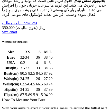
پلاتینیوم مکس لیدی
حاوی آنزیم هایی است که تولید و رشد موهای
جدید را تحریک می کنند. این آنزیم ها سرعت جریان خون را افزایش
می دهند، بنابراین پاپیلای پوستی ( زائده بافتی ریشه موی سر ) را
فعال نموده و سبب افزایش تغذیه فولیکول های مو می گردد.
Show less
ادامه مطلب
350,000 ریال
(بدون مالیات)
Size chart
Women's clothing size
Size
XS
S
M
L
Euro
32/34
36
38
40
USA
0/2
4
6
8
Bust(in)
31-32
33
34
36
Bust(cm)
80.5-82.5
84.5
87
92
Waist(in)
24-25
26
27
29
Waist(cm)
62.5-64.5
66.5
69
74
Hips(in)
34-35
36
37
39
Hips(cm)
87.5-89.5
91.5
94
99
How To Measure Your Bust
With your arms relaxed at your sides, measure around the fullest part