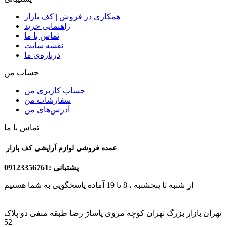
همکاری در فروش | کف بازار
راهنمایی خرید
تماس با ما
نقشه سایت
درباره‌ی ما
حساب من
حساب کاربری من
سفارشات من
آدرس‌های من
تماس با ما
عمده فروشی لوازم آرایشی کف بازار
پشتبانی :09123356761
از شنبه تا پنجشنبه ، 8 تا 19 آماده پاسخگویی به شما هستیم
تهران بازار بزرگ تهران کوچه مروی پاساژ رضا طبقه منفی دو پلاک
52