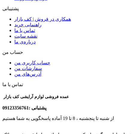
پشتیبانی
همکاری در فروش | کف بازار
راهنمایی خرید
تماس با ما
نقشه سایت
درباره‌ی ما
حساب من
حساب کاربری من
سفارشات من
آدرس‌های من
تماس با ما
عمده فروشی لوازم آرایشی کف بازار
پشتبانی :09123356761
از شنبه تا پنجشنبه ، 8 تا 19 آماده پاسخگویی به شما هستیم