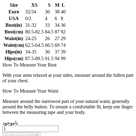
Size
XS
S
M
L
Euro
32/34
36
38
40
USA
0/2
4
6
8
Bust(in)
31-32
33
34
36
Bust(cm)
80.5-82.5
84.5
87
92
Waist(in)
24-25
26
27
29
Waist(cm)
62.5-64.5
66.5
69
74
Hips(in)
34-35
36
37
39
Hips(cm)
87.5-89.5
91.5
94
99
How To Measure Your Bust
With your arms relaxed at your sides, measure around the fullest part
of your chest.
How To Measure Your Waist
Measure around the narrowest part of your natural waist, generally
around the belly button. To ensure a comfortable fit, keep one finger
between the measuring tape and your body.
ناموجود
افزودن به سبد خرید