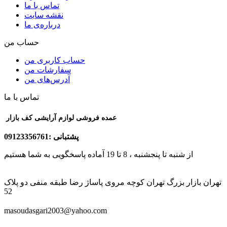
تماس با ما
نقشه سایت
درباره‌ی ما
حساب من
حساب کاربری من
سفارشات من
آدرس‌های من
تماس با ما
عمده فروشی لوازم آرایشی کف بازار
پشتبانی :09123356761
از شنبه تا پنجشنبه ، 8 تا 19 آماده پاسخگویی به شما هستیم
تهران بازار بزرگ تهران کوچه مروی پاساژ رضا طبقه منفی دو پلاک
52
masoudasgari2003@yahoo.com