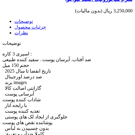
3,250,000 ریال
(بدون مالیات)
توضیحات
جزئیات محصول
نظرات
توضیحات
اسپری 3 کاره :
ضد آفتاب. آبرسان پوست . سفید کننده طبیعی
حجم‌ 150 میل
تاریخ انقضا تا سال 2025
صد درصد اورجینال
برند images
گارانتی اصالت کالا
آبرسانی پوست
شاداب کننده پوست
با رایحه انار
تغذیه کننده پوست
جلوگیری از ایجاد لک های پوستی
پوشاننده نقص های پوست
بدون چسبیدن به لباس
کاملا ضدآب و تعریق