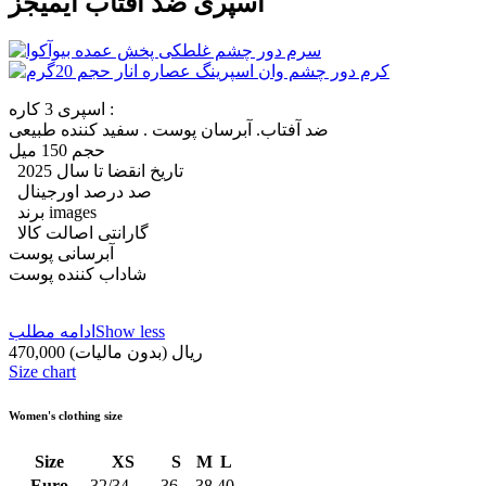
اسپری ضد آفتاب ایمیجز
اسپری 3 کاره :
ضد آفتاب. آبرسان پوست . سفید کننده طبیعی
حجم‌ 150 میل
تاریخ انقضا تا سال 2025
صد درصد اورجینال
برند images
گارانتی اصالت کالا
آبرسانی پوست
شاداب کننده پوست
Show less
ادامه مطلب
470,000 ریال
(بدون مالیات)
Size chart
Women's clothing size
Size
XS
S
M
L
Euro
32/34
36
38
40