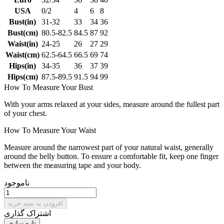
USA
0/2
4
6
8
Bust(in)
31-32
33
34
36
Bust(cm)
80.5-82.5
84.5
87
92
Waist(in)
24-25
26
27
29
Waist(cm)
62.5-64.5
66.5
69
74
Hips(in)
34-35
36
37
39
Hips(cm)
87.5-89.5
91.5
94
99
How To Measure Your Bust
With your arms relaxed at your sides, measure around the fullest part
of your chest.
How To Measure Your Waist
Measure around the narrowest part of your natural waist, generally
around the belly button. To ensure a comfortable fit, keep one finger
between the measuring tape and your body.
ناموجود
افزودن به سبد خرید
اشتراک گذاری