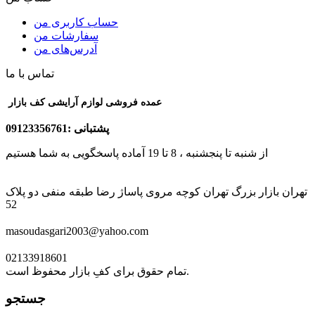
حساب کاربری من
سفارشات من
آدرس‌های من
تماس با ما
عمده فروشی لوازم آرایشی کف بازار
پشتبانی :09123356761
از شنبه تا پنجشنبه ، 8 تا 19 آماده پاسخگویی به شما هستیم
تهران بازار بزرگ تهران کوچه مروی پاساژ رضا طبقه منفی دو پلاک
52
masoudasgari2003@yahoo.com
02133918601
تمام حقوق برای کفِ بازار محفوظ است.
جستجو