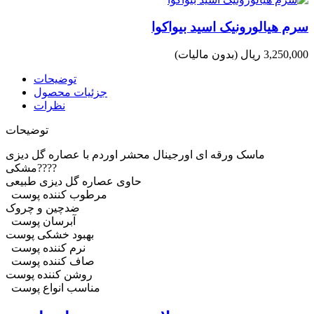
سرم هیالورونیک اسید بیواکوا
3,250,000 ریال
(بدون مالیات)
توضیحات
جزئیات محصول
نظرات
توضیحات
ماسک ورقه ای اورجینال محشر اوردم با عصاره گل دیزی
مشکی????
حاوی عصاره گل دیزی طبیعی
مرطوب کننده پوست
ضدچین و چروک
آبرسان پوست
بهبود خشکی پوست
نرم کننده پوست
صاف کننده پوست
روشن کننده پوست
مناسب انواع پوست