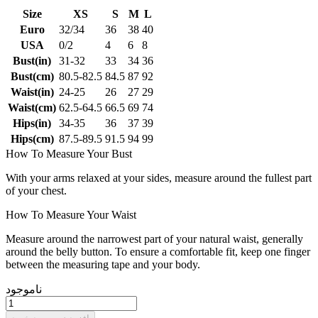
Size
XS
S
M
L
Euro
32/34
36
38
40
USA
0/2
4
6
8
Bust(in)
31-32
33
34
36
Bust(cm)
80.5-82.5
84.5
87
92
Waist(in)
24-25
26
27
29
Waist(cm)
62.5-64.5
66.5
69
74
Hips(in)
34-35
36
37
39
Hips(cm)
87.5-89.5
91.5
94
99
How To Measure Your Bust
With your arms relaxed at your sides, measure around the fullest part
of your chest.
How To Measure Your Waist
Measure around the narrowest part of your natural waist, generally
around the belly button. To ensure a comfortable fit, keep one finger
between the measuring tape and your body.
ناموجود