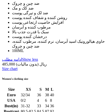
ضد چین و چروک
ضد کک و مک
ضد لک و تیرگی پوست
روشن کننده و شفاف کننده پوست
افزایش خاصیت ارتجاعی پوست
مرطوب کننده و آبرسان
سبک با قدرت جذب بالا
درخشان کننده پوست
حاوی هیالورونیک اسید آبرسان، نرم کننده، مرطوب کننده،
ضد چین و چروک
100ML
Show less
ادامه مطلب
485,000 ریال
(بدون مالیات)
Size chart
Women's clothing size
Size
XS
S
M
L
Euro
32/34
36
38
40
USA
0/2
4
6
8
Bust(in)
31-32
33
34
36
Bust(cm)
80.5-82.5
84.5
87
92