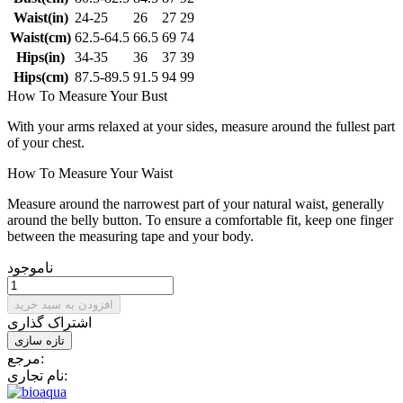
Waist(in)
24-25
26
27
29
Waist(cm)
62.5-64.5
66.5
69
74
Hips(in)
34-35
36
37
39
Hips(cm)
87.5-89.5
91.5
94
99
How To Measure Your Bust
With your arms relaxed at your sides, measure around the fullest part
of your chest.
How To Measure Your Waist
Measure around the narrowest part of your natural waist, generally
around the belly button. To ensure a comfortable fit, keep one finger
between the measuring tape and your body.
ناموجود
افزودن به سبد خرید
اشتراک گذاری
مرجع:
نام تجاری: