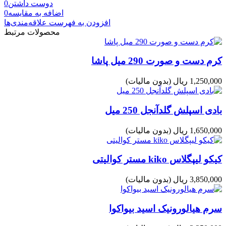
دوست داشتن
0
اضافه به مقایسه
0
افزودن به فهرست علاقه‌مندی‌ها
محصولات مرتبط
کرم دست و صورت 290 میل پاشا
1,250,000 ریال
(بدون مالیات)
بادی اسپلش گلدآنجل 250 میل
1,650,000 ریال
(بدون مالیات)
کیکو لیپگلاس kiko مستر کوالیتی
3,850,000 ریال
(بدون مالیات)
سرم هیالورونیک اسید بیواکوا