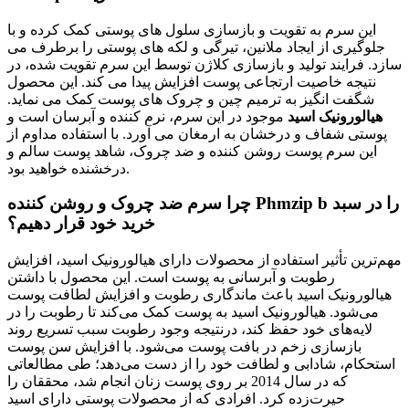
این سرم به تقویت و بازسازی سلول های پوستی کمک کرده و با
جلوگیری از ایجاد ملانین، تیرگی و لکه های پوستی را برطرف می
سازد. فرایند تولید و بازسازی کلاژن توسط این سرم تقویت شده، در
نتیجه خاصیت ارتجاعی پوست افزایش پیدا می کند. این محصول
شگفت انگیز به ترمیم چین و چروک های پوست کمک می نماید.
هیالورونیک اسید
موجود در این سرم، نرم کننده و آبرسان است و
پوستی شفاف و درخشان به ارمغان می آورد. با استفاده مداوم از
این سرم پوست روشن کننده و ضد چروک، شاهد پوست سالم و
درخشنده خواهید بود.
چرا سرم ضد چروک و روشن کننده Phmzip b را در سبد
خرید خود قرار دهیم؟
مهم‌ترین تأثیر استفاده از محصولات دارای هیالورونیک اسید، افزایش
رطوبت و آبرسانی به پوست است. این محصول با داشتن
هیالورونیک اسید باعث ماندگاری رطوبت و افزایش لطافت پوست
می‌شود. هیالورونیک اسید به پوست کمک می‌کند تا رطوبت را در
لایه‌های خود حفظ کند، درنتیجه وجود رطوبت سبب تسریع روند
بازسازی زخم در بافت پوست می‌شود. با افزایش سن پوست
استحکام، شادابی و لطافت خود را از دست می‌دهد؛ طی مطالعاتی
که در سال 2014 بر روی پوست زنان انجام شد، محققان را
حیرت‌زده کرد. افرادی که از محصولات پوستی دارای اسید