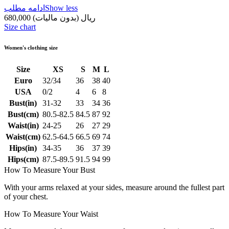
Show less
ادامه مطلب
680,000 ریال
(بدون مالیات)
Size chart
Women's clothing size
Size
XS
S
M
L
Euro
32/34
36
38
40
USA
0/2
4
6
8
Bust(in)
31-32
33
34
36
Bust(cm)
80.5-82.5
84.5
87
92
Waist(in)
24-25
26
27
29
Waist(cm)
62.5-64.5
66.5
69
74
Hips(in)
34-35
36
37
39
Hips(cm)
87.5-89.5
91.5
94
99
How To Measure Your Bust
With your arms relaxed at your sides, measure around the fullest part
of your chest.
How To Measure Your Waist