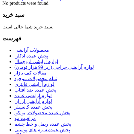
No products were found.
سبد خرید
سبد خرید شما خالی است.
فهرست
محصولات آرایشی
پخش عمده ادکلن
لوازم آرایشی اروجینال
لوازم آرایشی حراجی (زیر 99 هزار تومان)
مقالات کف بازار
تمام محصولات موجود
لوازم آرایشی فانتزی
پخش عمده ضد آفتاب
لوازم آرایشی عمده
لوازم آرایشی ارزان
پخش عمده کانسیلر
پخش عمده محصولات بیوآکوا
مراقبت مو
پخش عمده ریمل و خط چشم
پخش عمده سرم های پوستی