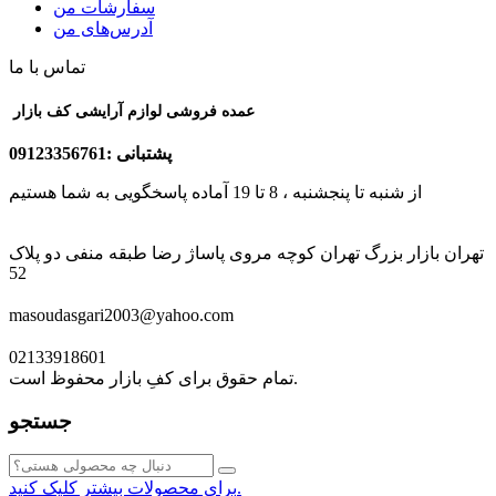
سفارشات من
آدرس‌های من
تماس با ما
عمده فروشی لوازم آرایشی کف بازار
پشتبانی :09123356761
از شنبه تا پنجشنبه ، 8 تا 19 آماده پاسخگویی به شما هستیم
تهران بازار بزرگ تهران کوچه مروی پاساژ رضا طبقه منفی دو پلاک
52
masoudasgari2003@yahoo.com
02133918601
تمام حقوق برای کفِ بازار محفوظ است.
جستجو
برای محصولات بیشتر کلیک کنید.