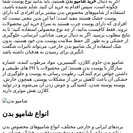
اگر به دنبال
خرید شامپو بدن
هستید، باید بدانید نوع پوست شما
چگونه است، سپس اقدام به خرید آن کنید. شاید شنیده باشید،
استفاده از شامپو‌های مخصوص بدن بیشتر برای افرادی که دارای
پوست خشک هستند مفید است؛ اما این بدین معنی نیست که
افرادی که دارای پوست چرب هستند به سراغ خرید این محصولات
نروند. فقط کافیست بدانید، از چه نوع محصولی استفاده کنید؛ تا به
نتایج مطلوب برسید. اگر به دنبال نرمی، شادابی، آبرسانی، جلوگیری
از خشکی و به طور کل حفظ سلامت پوست بدن خود هستید، بدون
شک استفاده از یک شامپو بدن خارجی، می‌تواند تاثیرات شگفت
انگیزی برای رسیدن به هدفتان داشته باشد.
شامپو بدن حاوی کلاژن، گلیسیرین، مواد مرطوب کننده، عصاره
های طبیعی و PH سازگار با پوست بدن هستند؛ این محصولات با
داشتن خواص نرم کنندگی، رطوبت رسانی به پوست و جلوگیری از
خشکی آن باعث کاهش برخی از مشکلات پوستی، همچون خارش،
پوسته پوسته شدن، کشیدگی و جوش زدن آن می‌شوند و در تولید
کلاژن نقش موثری دارند.
انواع شامپو بدن
برندهای ایرانی و خارجی مختلف، انواع شامپو‌های مخصوص بدن
زنانه و مردانه را با توجه به نوع پوست (چرب، خشک، حساس و