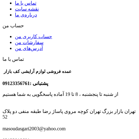
تماس با ما
نقشه سایت
درباره‌ی ما
حساب من
حساب کاربری من
سفارشات من
آدرس‌های من
تماس با ما
عمده فروشی لوازم آرایشی کف بازار
پشتبانی :09123356761
از شنبه تا پنجشنبه ، 8 تا 19 آماده پاسخگویی به شما هستیم
تهران بازار بزرگ تهران کوچه مروی پاساژ رضا طبقه منفی دو پلاک
52
masoudasgari2003@yahoo.com