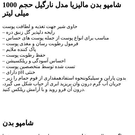
شامپو بدن مالیزیا مدل نارگیل حجم 1000
میلی لیتر
حاوی شیر جهت تغذیه و لطافت پوست
– رایحه دلپذیر گل زنبق دره
– مناسب برای انواع پوست از جمله پوست های حساس
– فرمول رطوبت رسان و مغذی پوست
– پاک کننده ملایم
– حفظ رطوبت پوست
– احساس آسودگی و ریلکسیشن
– تست شده توسط متخصصین پوست
– دارای pH خنثی
– بدون پارابن و سیلیکوننحوه استفادهمقداری از فوم حمام را زیر
جریان آب گرم درون وان بریزید ابری از حباب شکل می گیرد،
درون آن فرو روید و با آرامش ریلکس کنید.
شامپو بدن