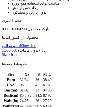
مناسب برای استفاده همه روزه
ایجاد حس آرامش
بدون پارابن و سیلیکون
حجم 1 لیتری
بارکد محصول 8003510004249
محصولی از کشور ایتالیا
Show less
ادامه مطلب
1,550,000 ریال
(بدون مالیات)
Size chart
Women's clothing size
Size
XS
S
M
L
Euro
32/34
36
38
40
USA
0/2
4
6
8
Bust(in)
31-32
33
34
36
Bust(cm)
80.5-82.5
84.5
87
92
Waist(in)
24-25
26
27
29
Waist(cm)
62.5-64.5
66.5
69
74