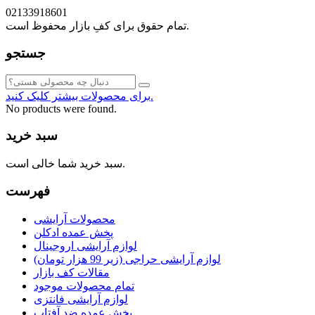
02133918601
تمام حقوق برای کفِ بازار محفوظ است.
جستجو
برای محصولات بیشتر کلیک کنید.
No products were found.
سبد خرید
سبد خرید شما خالی است.
فهرست
محصولات آرایشی
پخش عمده ادکلن
لوازم آرایشی اروجینال
لوازم آرایشی حراجی (زیر 99 هزار تومان)
مقالات کف بازار
تمام محصولات موجود
لوازم آرایشی فانتزی
پخش عمده ضد آفتاب