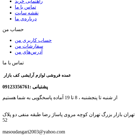
راهنمایی خرید
تماس با ما
نقشه سایت
درباره‌ی ما
حساب من
حساب کاربری من
سفارشات من
آدرس‌های من
تماس با ما
عمده فروشی لوازم آرایشی کف بازار
پشتبانی :09123356761
از شنبه تا پنجشنبه ، 8 تا 19 آماده پاسخگویی به شما هستیم
تهران بازار بزرگ تهران کوچه مروی پاساژ رضا طبقه منفی دو پلاک
52
masoudasgari2003@yahoo.com