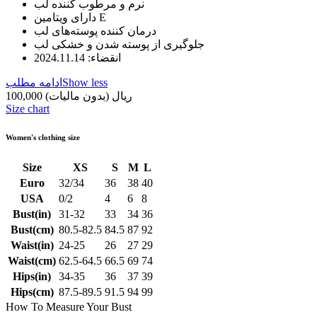
نرم و مرطوب کننده لب
دارای ویتامین E
درمان کننده پوسته‌های لب
جلوگیری از پوسته شدن و خشکی لب
انقضاء: 2024.11.14
Show less
ادامه مطلب
100,000 ریال
(بدون مالیات)
Size chart
Women's clothing size
Size
XS
S
M
L
Euro
32/34
36
38
40
USA
0/2
4
6
8
Bust(in)
31-32
33
34
36
Bust(cm)
80.5-82.5
84.5
87
92
Waist(in)
24-25
26
27
29
Waist(cm)
62.5-64.5
66.5
69
74
Hips(in)
34-35
36
37
39
Hips(cm)
87.5-89.5
91.5
94
99
How To Measure Your Bust