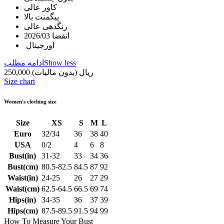
کاور عالی
پیگمنت بالا
رنگدهی عالی
انقضا 2026/03
اورجینال
Show less
ادامه مطلب
250,000 ریال
(بدون مالیات)
Size chart
Women's clothing size
Size
XS
S
M
L
Euro
32/34
36
38
40
USA
0/2
4
6
8
Bust(in)
31-32
33
34
36
Bust(cm)
80.5-82.5
84.5
87
92
Waist(in)
24-25
26
27
29
Waist(cm)
62.5-64.5
66.5
69
74
Hips(in)
34-35
36
37
39
Hips(cm)
87.5-89.5
91.5
94
99
How To Measure Your Bust