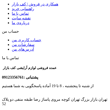
همکاری در فروش | کف بازار
راهنمایی خرید
تماس با ما
نقشه سایت
درباره‌ی ما
حساب من
حساب کاربری من
سفارشات من
آدرس‌های من
تماس با ما
عمده فروشی لوازم آرایشی کف بازار
پشتبانی :09123356761
از شنبه تا پنجشنبه ، 8 تا 19 آماده پاسخگویی به شما هستیم
تهران بازار بزرگ تهران کوچه مروی پاساژ رضا طبقه منفی دو پلاک
52