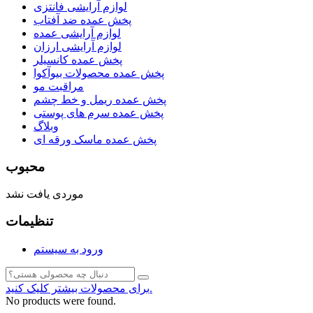
لوازم آرایشی فانتزی
پخش عمده ضد آفتاب
لوازم آرایشی عمده
لوازم آرایشی ارزان
پخش عمده کانسیلر
پخش عمده محصولات بیوآکوا
مراقبت مو
پخش عمده ریمل و خط چشم
پخش عمده سرم های پوستی
وبلاگ
پخش عمده ماسک ورقه ای
محبوب
موردی یافت نشد
تنظیمات
ورود به سیستم
برای محصولات بیشتر کلیک کنید.
No products were found.