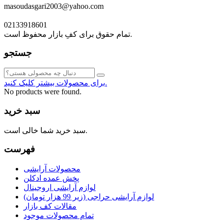
masoudasgari2003@yahoo.com
02133918601
تمام حقوق برای کفِ بازار محفوظ است.
جستجو
برای محصولات بیشتر کلیک کنید.
No products were found.
سبد خرید
سبد خرید شما خالی است.
فهرست
محصولات آرایشی
پخش عمده ادکلن
لوازم آرایشی اروجینال
لوازم آرایشی حراجی (زیر 99 هزار تومان)
مقالات کف بازار
تمام محصولات موجود