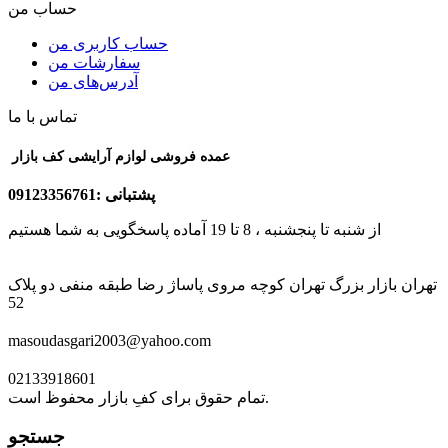
حساب من
حساب کاربری من
سفارشات من
آدرس‌های من
تماس با ما
عمده فروشی لوازم آرایشی کف بازار
پشتبانی :09123356761
از شنبه تا پنجشنبه ، 8 تا 19 آماده پاسخگویی به شما هستیم
تهران بازار بزرگ تهران کوچه مروی پاساژ رضا طبقه منفی دو پلاک
52
masoudasgari2003@yahoo.com
02133918601
تمام حقوق برای کفِ بازار محفوظ است.
جستجو