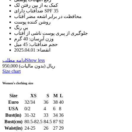
کمک به از بین رفتن لک
ضدآفتاب دارای SPF 35
محافظت در برابر اشعه مضر آفتاب
روشن کننده پوست
بی رنگ
جلوگیری از پیری پوست ناشی از آفتاب
وزن آبرسان: 40 گرم
حجم ضدآفتاب: 45 میل
انقضاء: 2025.04.01
Show less
ادامه مطلب
950,000 ریال
(بدون مالیات)
Size chart
Women's clothing size
Size
XS
S
M
L
Euro
32/34
36
38
40
USA
0/2
4
6
8
Bust(in)
31-32
33
34
36
Bust(cm)
80.5-82.5
84.5
87
92
Waist(in)
24-25
26
27
29