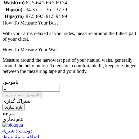
Waist(cm)
62.5-64.5
66.5
69
74
Hips(in)
34-35
36
37
39
Hips(cm)
87.5-89.5
91.5
94
99
How To Measure Your Bust
With your arms relaxed at your sides, measure around the fullest part
of your chest.
How To Measure Your Waist
Measure around the narrowest part of your natural waist, generally
around the belly button. To ensure a comfortable fit, keep one finger
between the measuring tape and your body.
ناموجود
افزودن به سبد خرید
اشتراک گذاری
مرجع:
نام تجاری:
دوست داشتن
4
اضافه به مقایسه
0