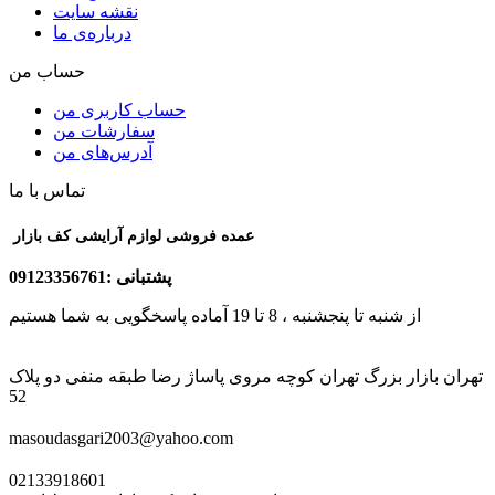
نقشه سایت
درباره‌ی ما
حساب من
حساب کاربری من
سفارشات من
آدرس‌های من
تماس با ما
عمده فروشی لوازم آرایشی کف بازار
پشتبانی :09123356761
از شنبه تا پنجشنبه ، 8 تا 19 آماده پاسخگویی به شما هستیم
تهران بازار بزرگ تهران کوچه مروی پاساژ رضا طبقه منفی دو پلاک
52
masoudasgari2003@yahoo.com
02133918601