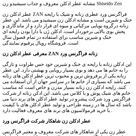
مشابه عطر ادکلن معروف و جذاب سیشیدو زن Shiseido Zen
عطر ادکلن زن ZAN فراگرنس ورد عطری زنانه و شیک با رایحه
خنک و شیرین است و مشابه ادکلن زن سیشیدو می باشد. این عطر
زنانه درگروه بویایی مرکباتی و میوه ای قرار دارد و از ماندگاری و
پخش بوی بالایی برخوردار است. ادکلن زَن با دارا بودن رایحه ای
خنک و شیرین مناسب برای استفاده در تمام فصول سال
است. فروشگاه رویال پرفیوم نمایندگی
معرفی عطر ادکلن زن ZAN زنانه فراگرنس ورد
این ادکلن زنانه با رایحه ی خنک و شیرین خود حس طراوت و تازگی
را به خانم ها می دهد و بوی بسیار رویایی و بهشتی دارد. این عطر
زنانه یکی از پرفروش ترین و محبوب ترین عطر ادکلن های زنانه
می باشد که بسیاری از خانم ها در سراسر جهان از آن استفاده می
کنند. رایحه ادکلن زن زنانه بسیار مدرن و خاص است که مناسب
خانم های شیک پوش و با کلاس می باشد. این ادکن زنانه از شرکت
فراگرنس ورد شرکت پیشرو در تولید عطر ادکلن های برند دنیا می
باشد که سال ها در زمینه طراحی و تولید عطر ادکلن های با کیفیت
با خرید فرمولاسیون های برند های معروف فعالیت دارد .
عطر ادکلن زن شاهکار شرکت فراگرنس ورد
عطر زن یکی از شاهکار های شرکت معروف و معتبر فراگرنس