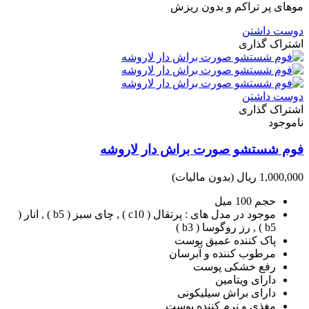
موهای پر تراکم و بدون ریزش
دوست داشتن
اشتراک گذاری
دوست داشتن
اشتراک گذاری
ناموجود
فوم شستشو صورت براش دار لاروشه
1,000,000 ریال
(بدون مالیات)
حجم 100 میل
موجود در مدل های : پرتقال ( c10 ) , چای سبز ( b5 ) , انار (
b5 ) , رز روگوسا ( b3 )
پاک کننده عمیق پوست
مرطوب کننده و آبرسان
رفع خشکی پوست
دارای ویتامین
دارای براش سیلیکونی
مغذی و نرم کننده پوست