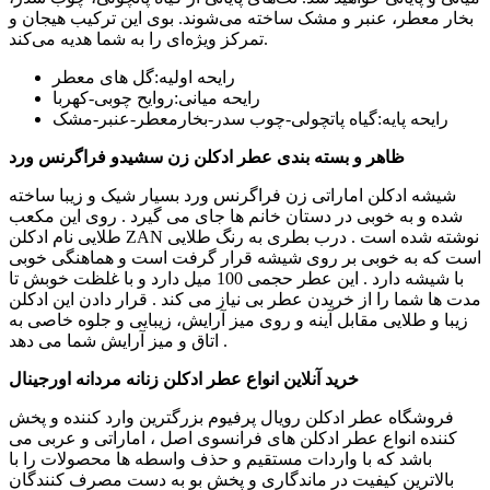
بخار معطر، عنبر و مشک ساخته می‌شوند. بوی این ترکیب هیجان و
تمرکز ویژه‌ای را به شما هدیه می‌کند.
رایحه اولیه:گل های معطر
رایحه میانی:روایح چوبی-کهربا
رایحه پایه:گیاه پاتچولی-چوب سدر-بخارمعطر-عنبر-مشک
ظاهر و بسته بندی عطر ادکلن زن سشیدو فراگرنس ورد
شیشه ادکلن اماراتی زن فراگرنس ورد بسیار شیک و زیبا ساخته
شده و به خوبی در دستان خانم ها جای می گیرد . روی این مکعب
طلایی نام ادکلن ZAN نوشته شده است . درب بطری به رنگ طلایی
است که به خوبی بر روی شیشه قرار گرفت است و هماهنگی خوبی
با شیشه دارد . این عطر حجمی 100 میل دارد و با غلظت خوبش تا
مدت ها شما را از خریدن عطر بی نیاز می کند . قرار دادن این ادکلن
زیبا و طلایی مقابل آینه و روی میز آرایش، زیبایی و جلوه خاصی به
اتاق و میز آرایش شما می دهد .
خرید آنلاین انواع عطر ادکلن زنانه مردانه اورجینال
فروشگاه عطر ادکلن رویال پرفیوم بزرگترین وارد کننده و پخش
کننده انواع عطر ادکلن های فرانسوی اصل ، اماراتی و عربی می
باشد که با واردات مستقیم و حذف واسطه ها محصولات را با
بالاترین کیفیت در ماندگاری و پخش بو به دست مصرف کنندگان