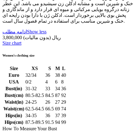
خنک و شیرین است و مشابه ادکلن زن سیشیدو می باشد. این عطر
زنانه درگروه بویایی مرکباتی و میوه ای قرار دارد و از ماندگاری و
پخش بوی بالایی برخوردار است. ادکلن زَن با دارا بودن رایحه ای
خنک و شیرین مناسب برای استفاده در تمام فصول سال است.
Show less
ادامه مطلب
3,800,000 ریال
(بدون مالیات)
Size chart
Women's clothing size
Size
XS
S
M
L
Euro
32/34
36
38
40
USA
0/2
4
6
8
Bust(in)
31-32
33
34
36
Bust(cm)
80.5-82.5
84.5
87
92
Waist(in)
24-25
26
27
29
Waist(cm)
62.5-64.5
66.5
69
74
Hips(in)
34-35
36
37
39
Hips(cm)
87.5-89.5
91.5
94
99
How To Measure Your Bust