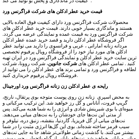
کیفیت در ماندگاری و پخش بو تولید می کند .
قیمت خرید عطر ادکلن های شرکت فراگرنس ورد
محصولات شرکت فراگرنس ورد دارای کیفیت فوق العاده بالایی
هستند و ماندگاری بسیار خوبی دارند. قیمت خرید عطر ادکلن های
شرکت فراگرنس ورد به قیمت عمده و نمایندگی عرضه می گردد.
اگر فروشگاه عطر ادکلن دارید و قصد خرید عمده عطر ادکلن
مردانه زنانه اماراتی ، عربی و فرانسوی را دارید می توانید عطر
ادکلن های مورد نیاز خود را از فروشگاه رویال پرفیوم تخصصی
ترین سایت خرید عطر ادکلن و نمایندگی فراگرنس ورد در ایران تهیه
کنید . تمامی عطر ادکلن های
شرکت جانوین
، شرکت روونا، شرکت
لطافه و فراگرنس ورد و تمامی برند های عطر ادکلن را می توانید از
فروشگاه رویال پرفیوم خریداری کنید.
رایحه ی عطر ادکلن زن زنانه فراگرنس ورد اورجینال
به محض اسپری زنانه زن روی پوست متوجه بوی پرتقال، نارنج،
گریپ فروت، آناناس و گل رز خواهید شد. این ترکیب مرکباتی و
میوه‌ای با بوی شیرینش شادی و انرژی را به شما هدیه می‌کند. پس
از مدتی این نت‌ها جای خودشان را به نت‌های میانی می‌دهند.
نت‌های میانی از گل فریزیا، گاردنیا، بنفشه، زنبق دره، نیلوفر و
سیب قرمز ساخته شده‌اند. بوی این گل‌ها انرژی مثبت را در شما
بیشتر می‌کنند. با گذشت زمانی طولانی‌تر شاهد جا به جایی نت‌های
میانی و پایانی خواهید شد. نت‌های پایانی از گیاه پاتچولی، چوب سدر،