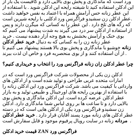
ورد است که ماندگاری و پخش بوی بالایی دارد و کافیست یک بار از
این ادکلن استفاده کنید تا شیفته رایحه این ادکلن شوید . با استفاده از
این عطر زنانه حس آرامش همراه با اعتماد به نفس خواهید داشت
.عطر ادکلن زن سشیدو فراگرنس ورد ادکلنی با رایحه شیرین است
که رگه های تلخ دارد . این عطر را به کسانی که میگرن دارند و پس
از استفاده از ادکلن سر درد می گیرند به شدت پیشنهاد می کنیم که
بوی خنک و آرامش بخشش به هیچ وجه آزار دهنده نیست . خرید
عطر زنانه زن را به کسانی که به دنبال
خرید عطر ادکلن
زنانه
خوشبو با ماندگاری و پخش بوی بالا هستند پیشنهاد می کنیم تا
از آن استفاده کنند و از بوی منحصربه فرد و خاص ان لذت ببرند .
چرا عطر ادکلن زان زنانه فراگرنس ورد را انتخاب و خریداری کنیم؟
ادکلن زن یکی از محصولات شرکت فراگرنس ورد است که در
امارات متحده عربی طراحی و تولید شده است و از ادکلن های
وارداتی با کیفیت می باشد. شرکت فراگرنس ورد این ادکلن زنانه را
با استفاده از بهترین رایحه های اورجینال و طبیعی تولید و به بازار
عطر ادکلن عرضه کرده است. این ادکلن ماندگاری و پخش بوی
بالایی دارد و تا ساعت ها بر روی لباس شما ماندگاری دارد. ادکلن
زن سشیدو فراگرنس ورد یکی از ادکلن هایی است که در دسته
عطر ادکلن های زنانه مورد پسند آقایان قرار دارد .
خرید عطر ادکلن
زنانه در سایت رویال پرفیوم موجود و قابل سفارش است .
مردانه
قیمت خرید ادکلن ZAN فراگرنس ورد