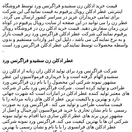
قیمت خرید ادکلن زن سشیدو فراگرنس ورد توسط فروشگاه
اینترنتی عطر ادکلن رویال پرفیوم به قیمت نمانیدگی این شرکت
برای تمامی خریداران عزیز در سراسر کشور ارسال می گردد.
عطر زن را می توانید در این صفحه از سایت رویال پرفیوم در کوتاه
ترین زمان سفارش دهید. قیمت خرید ادکلن زن در فروشگاه رویال
پرفیوم نمایندگی شرکت عطر ادکلن فراگرنس ورد زیر قیمت بازار
و به نرخ نمایندگی می باشد ، دلیل این امر واردات مستقیم و بدون
واسطه محصولات توسط نمایندگی عطر ادکلن فراگرنس ورد است
.
عطر ادکلن زن سشیدو فراگرنس ورد
شرکت فراگرنس ورد برای تولید ادکلن زان زنانه از ادکلن زن
سشیدو الهام گرفته است و با خریداری فرمولاسیون این عطر
مشهور نمونه شرکتی این محصول را با نام زن فراگرنس ورد
طراحی و تولید کرده است . شرکت فراگرنس ورد یکی از شرکت
های معتبر تولید کننده عطر ادکلن در امارات است که شهرت جهانی
دارد و بهترین و باکیفیت ترین عطر ادکلن های زنانه مردانه را با
قیمت مناسب طراحی و تولید می کند . فراگرنس ورد به صورت
رسمی با نام نشان تجاری با خرید فرمولاسیون اورجینال و اصل از
مشهور ترین برند های عطر ادکلن سازی دنیا اقدام به تولید نمونه
شرکتی آن ها با بهترین کیفیت می کند. فراگرنس ورد نمونه شرکتی
عطر ادکلن های فرانسوی را با با نام و نشان رسمی با بهترین