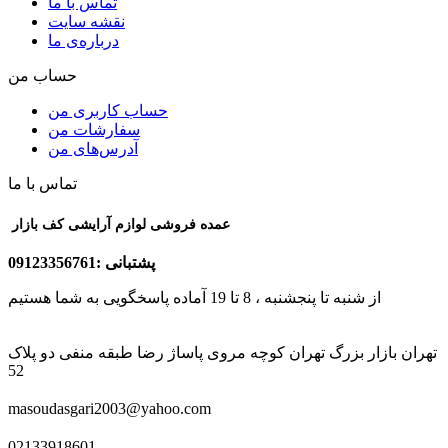
تماس با ما
نقشه سایت
درباره‌ی ما
حساب من
حساب کاربری من
سفارشات من
آدرس‌های من
تماس با ما
عمده فروشی لوازم آرایشی کف بازار
پشتبانی :09123356761
از شنبه تا پنجشنبه ، 8 تا 19 آماده پاسخگویی به شما هستیم
تهران بازار بزرگ تهران کوچه مروی پاساژ رضا طبقه منفی دو پلاک
52
masoudasgari2003@yahoo.com
02133918601