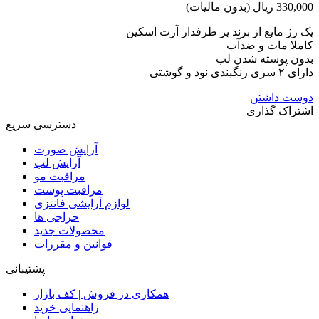
330,000 ریال
(بدون مالیات)
پک رژ مایع از برند پر طرفدار آرت اسکین
کاملا مات و ضدآب
بدون پوسته شدن لب
دارای ۲ سری رنگبندی نود و گوشتی
دوست داشتن
اشتراک گذاری
دسترسی سریع
آرایش صورت
آرایش لب
مراقبت مو
مراقبت پوست
لوازم آرایشی فانتزی
حراجی ها
محصولات جدید
قوانین و مقررات
پشتیبانی
همکاری در فروش | کف بازار
راهنمایی خرید