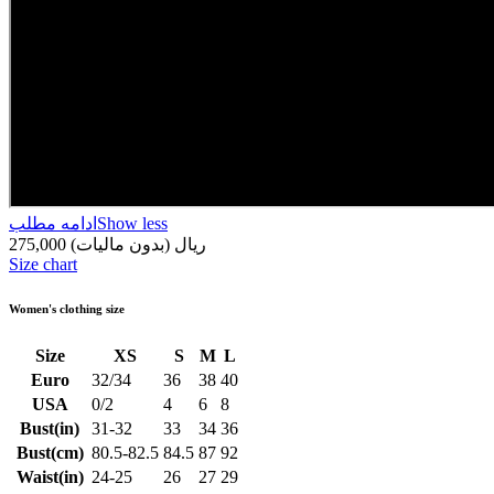
Show less
ادامه مطلب
275,000 ریال
(بدون مالیات)
Size chart
Women's clothing size
Size
XS
S
M
L
Euro
32/34
36
38
40
USA
0/2
4
6
8
Bust(in)
31-32
33
34
36
Bust(cm)
80.5-82.5
84.5
87
92
Waist(in)
24-25
26
27
29