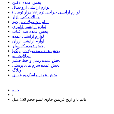
پخش عمده ادکلن
لوازم آرایشی اروجینال
لوازم آرایشی حراجی (زیر 99 هزار تومان)
مقالات کف بازار
تمام محصولات موجود
لوازم آرایشی فانتزی
پخش عمده ضد آفتاب
لوازم آرایشی عمده
لوازم آرایشی ارزان
پخش عمده کانسیلر
پخش عمده محصولات بیوآکوا
مراقبت مو
پخش عمده ریمل و خط چشم
پخش عمده سرم های پوستی
وبلاگ
پخش عمده ماسک ورقه ای
خانه
/
بالم پا و آرنج فریمن حاوی لیمو حجم 150 میل