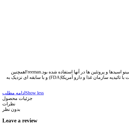
فریمن در سال 1915 توسط خانواده ی فیریمن در آمریکا بنیان گذاری شد. محصولات فریمن، اولین محصولات تولید شده در دنیا بودند که از آمینو اسیدها و پروتئین ها در آنها استفاده شده بود.Freemanهمچنین
اولین شرکتی بود که در سال 1979 ترکیبات گیاهی نظیر آووکادو، خیار، پرتقال، سیب و ... را در محصولات خود به کار برد.هم اکنون این شرکت با تائیدیه سازمان غذا و دارو آمریکا(FDA) و با سابقه ای نزدیک به
Show less
ادامه مطلب
جزئیات محصول
نظرات
بدون نظر
Leave a review