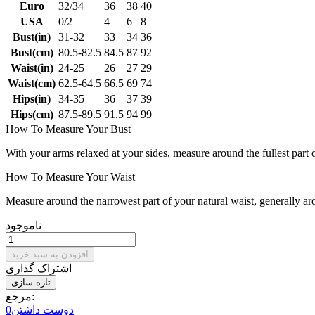
Euro
32/34
36
38
40
USA
0/2
4
6
8
Bust(in)
31-32
33
34
36
Bust(cm)
80.5-82.5
84.5
87
92
Waist(in)
24-25
26
27
29
Waist(cm)
62.5-64.5
66.5
69
74
Hips(in)
34-35
36
37
39
Hips(cm)
87.5-89.5
91.5
94
99
How To Measure Your Bust
With your arms relaxed at your sides, measure around the fullest part 
How To Measure Your Waist
Measure around the narrowest part of your natural waist, generally ar
ناموجود
افزودن به سبد خرید
اشتراک گذاری
مرجع:
دوست داشتن
0