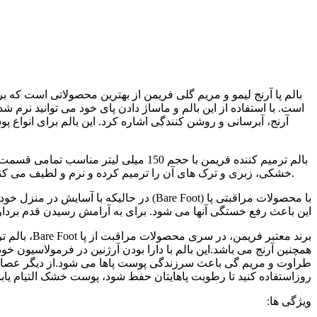
بالم پا آرنج لیمو و مریم گلی فریمن از بهترین محصولاتی است که ب
است. با استفاده از این بالم و ماساژ دادن پای خود می توانید نرم 
آرنج، آبرسانی و روشن کنندگی اشاره کرد. این بالم برای انواع پ
بالم ترمیم کننده فریمن با حجم 150 میل
خشکی، زبری و ترک های آن را ترمیم کرده و نرم و لطیف می کند.عصاره لیمو نیز موجب طراوت و مریم گی باعث سرزندگی پوست پاها می شود.روغن درخت چای نیز آرامش بخش پاهای خسته می باشد.
با محصولات مراقبتی پا (Bare Foot) در ح
این باعث رفع خستگی آنها می شود. برای به آرامش رسیدن قدم بردار
همچنین آرنج می باشد.این بالم با دارا بودن آرژنین در فرمولاسیون
طراوت و مریم گی باعث سرزندگی پوست پاها می شود.از دیگر عصاره
روزاستفاده کنید تا رطوبت پاهایتان حفظ شود، پوست خشک التیام یابد
ویژگی ها: