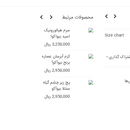
محصولات مرتبط
سرم هیالورونیک
شامپو ج
Size chart
اسید بیواکوا
ایمیجز (ف
سولفات)
3,250,000 ریال
4,850,000 ر
کرم آبرسان عصاره
تراک گذاری
برنج بیوآکوآ
2,950,000 ریال
‌ها
پچ زیر چشم گیاه
سنتلا بیوآکو
2,950,000 ریال