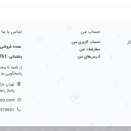
حساب من
تماس با ما
ر
حساب کاربری من
عمده فروشی لو
سفارشات من
آدرس‌های من
پشتبانی :09123356761
پاسخگویی به 
تهران باز
پاساژ رضا
hoo.com
3918601