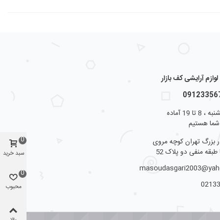
ازم آرایشی کف بازار
از شنبه تا پنجشنبه ، 8 تا 19 آماده
شما هستیم
0
ار بزرگ تهران کوچه مروی
 طبقه منفی دو پلاک 52
سبد خرید
masoudasgari2003@ya
0
0213
محبوب