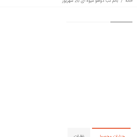
خانه
/
بالم لب دوقلو میوه ای 20 شهریور
جزئیات محصول
نظرات