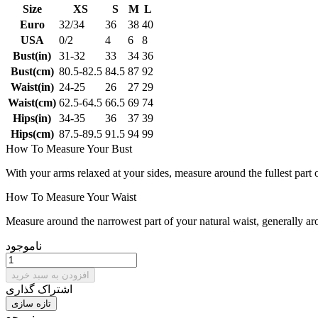
Size
XS
S
M
L
Euro
32/34
36
38
40
USA
0/2
4
6
8
Bust(in)
31-32
33
34
36
Bust(cm)
80.5-82.5
84.5
87
92
Waist(in)
24-25
26
27
29
Waist(cm)
62.5-64.5
66.5
69
74
Hips(in)
34-35
36
37
39
Hips(cm)
87.5-89.5
91.5
94
99
How To Measure Your Bust
With your arms relaxed at your sides, measure around the fullest part 
How To Measure Your Waist
Measure around the narrowest part of your natural waist, generally ar
ناموجود
افزودن به سبد خرید
اشتراک گذاری
مرجع: