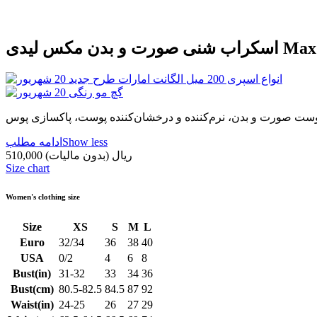
 مکس لیدی Max Lady
وست صورت و بدن، نرم‌کننده و درخشان‌کننده پوست، پاکسازی پوس
Show less
ادامه مطلب
510,000 ریال
(بدون مالیات)
Size chart
Women's clothing size
Size
XS
S
M
L
Euro
32/34
36
38
40
USA
0/2
4
6
8
Bust(in)
31-32
33
34
36
Bust(cm)
80.5-82.5
84.5
87
92
Waist(in)
24-25
26
27
29