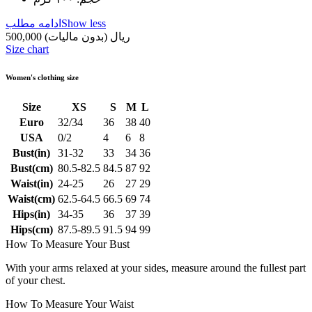
Show less
ادامه مطلب
500,000 ریال
(بدون مالیات)
Size chart
Women's clothing size
Size
XS
S
M
L
Euro
32/34
36
38
40
USA
0/2
4
6
8
Bust(in)
31-32
33
34
36
Bust(cm)
80.5-82.5
84.5
87
92
Waist(in)
24-25
26
27
29
Waist(cm)
62.5-64.5
66.5
69
74
Hips(in)
34-35
36
37
39
Hips(cm)
87.5-89.5
91.5
94
99
How To Measure Your Bust
With your arms relaxed at your sides, measure around the fullest part
of your chest.
How To Measure Your Waist