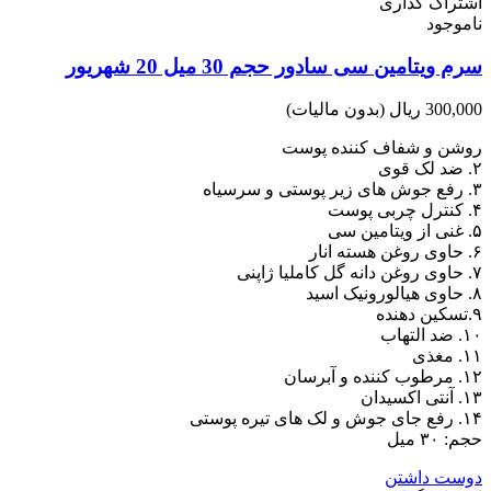
اشتراک گذاری
ناموجود
سرم ویتامین سی سادور حجم 30 میل 20 شهریور
300,000 ریال
(بدون مالیات)
روشن و شفاف کننده پوست
۲. ضد لک قوی
۳. رفع جوش های زیر پوستی و سرسیاه
۴. کنترل چربی پوست
۵. غنی از ویتامین سی
۶. حاوی روغن هسته انار
۷. حاوی روغن دانه گل کاملیا ژاپنی
۸. حاوی هیالورونیک اسید
۹.تسکین دهنده
۱۰. ضد التهاب
۱۱. مغذی
۱۲. مرطوب کننده و آبرسان
۱۳. آنتی اکسیدان
۱۴. رفع جای جوش و لک های تیره پوستی
حجم: ۳۰ میل
دوست داشتن