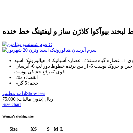
2- عصاره آسیاتیکا 3- هیالورونیک اسید
کارایی: ۱- سفت کننده پوست اطراف لب 2- جلوگیری از افتادگی پوست دور لب 3- کلاژن ساز و جوانساز پوست 4- جلوگیری از پیری و چین و چروک پوست 5- از بین برنده خطوط دور لب 6- آبرسان
قوی 7- رفع خشکی پوست
انقضا: 2025
حجم: 5 گرم
Show less
ادامه مطلب
75,000 ریال
(بدون مالیات)
Size chart
Women's clothing size
Size
XS
S
M
L