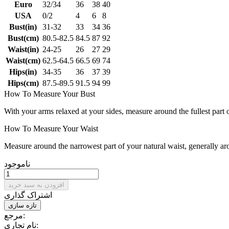
Euro
32/34
36
38
40
USA
0/2
4
6
8
Bust(in)
31-32
33
34
36
Bust(cm)
80.5-82.5
84.5
87
92
Waist(in)
24-25
26
27
29
Waist(cm)
62.5-64.5
66.5
69
74
Hips(in)
34-35
36
37
39
Hips(cm)
87.5-89.5
91.5
94
99
How To Measure Your Bust
With your arms relaxed at your sides, measure around the fullest part 
How To Measure Your Waist
Measure around the narrowest part of your natural waist, generally ar
ناموجود
افزودن به سبد خرید
اشتراک گذاری
مرجع:
نام تجاری: