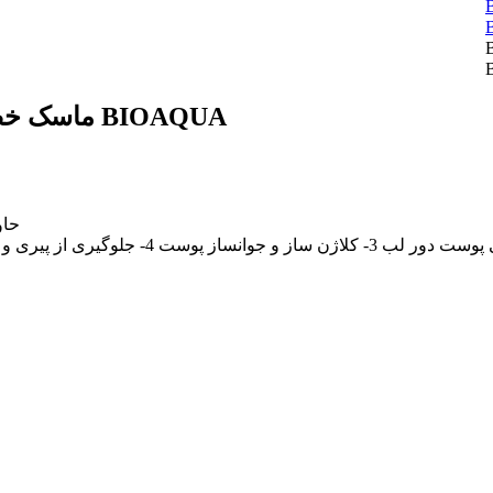
ماسک خط لبخند بیوآکوا کلاژن ساز و لیفتینگ خط خنده BIOAQUA
حاوی: 1- عصاره گیاه سنتلا 