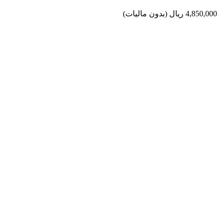
4,850,000 ریال
(بدون مالیات)