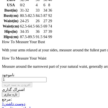
USA
0/2
4
6
8
Bust(in)
31-32
33
34
36
Bust(cm)
80.5-82.5
84.5
87
92
Waist(in)
24-25
26
27
29
Waist(cm)
62.5-64.5
66.5
69
74
Hips(in)
34-35
36
37
39
Hips(cm)
87.5-89.5
91.5
94
99
How To Measure Your Bust
With your arms relaxed at your sides, measure around the fullest part 
How To Measure Your Waist
Measure around the narrowest part of your natural waist, generally ar
ناموجود
افزودن به سبد خرید
اشتراک گذاری
مرجع:
دوست داشتن
1