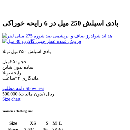
بادی اسپلش 250 میل در 6 رایحه خوراکی
بادی اسپلش ۲۵۰میل نوتلا
حجم۲۵۰میل
ساده بدون شاین
رایحه نوتلا
ماندگاری ۲۴ساعت
Show less
ادامه مطلب
500,000 ریال
(بدون مالیات)
Size chart
Women's clothing size
Size
XS
S
M
L
Euro
32/34
36
38
40