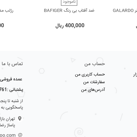
دوست داشتن
ناموجود
دوست
ضد آفتاب بی رنگ BAFIGER
رژلب مد
400,000 ریال
000
حساب من
تماس با ما
ر
حساب کاربری من
عمده فروشی لو
سفارشات من
آدرس‌های من
پشتبانی :09123356761
پاسخگویی به 
تهران باز
پاساژ رضا
hoo.com