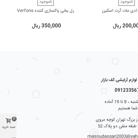
 داشتن
ناموجود
دوست داشتن
ناموجود
ادی مات آرت اسکین
رل یخی پاکسازی کننده Verfons
200, ریال
350,000 ریال
ازم آرایشی کف بازار
از شنبه تا پنجشنبه ، 8 تا 19 آماده
شما هستیم
0
ار بزرگ تهران کوچه مروی
 طبقه منفی دو پلاک 52
سبد خرید
masoudasgari2003@ya