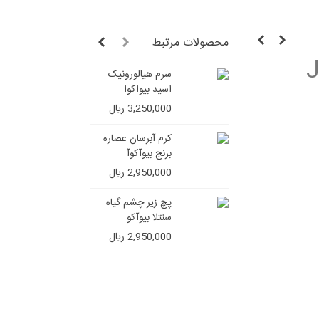
محصولات مرتبط
سرم هیالورونیک
شامپو ج
اسید بیواکوا
ایمیجز (ف
سولفات)
3,250,000 ریال
4,850,000 ر
کرم آبرسان عصاره
برنج بیوآکوآ
2,950,000 ریال
پچ زیر چشم گیاه
سنتلا بیوآکو
2,950,000 ریال