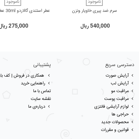
دوست داشتن
ناموجود
دوست داشتن
ناموجود
سرم ضد پیری خاویار ونزن
عطر استندی گالاردو 30ml عطر GALARDO
540,000 ریال
275,000 ریال
دسترسی سریع
پشتیبانی
آرایش صورت
همکاری در فروش | کف بازا
آرایش لب
راهنمایی خرید
مراقبت مو
تماس با ما
مراقبت پوست
نقشه سایت
لوازم آرایشی فانتزی
درباره‌ی ما
حراجی ها
محصولات جدید
قوانین و مقررات