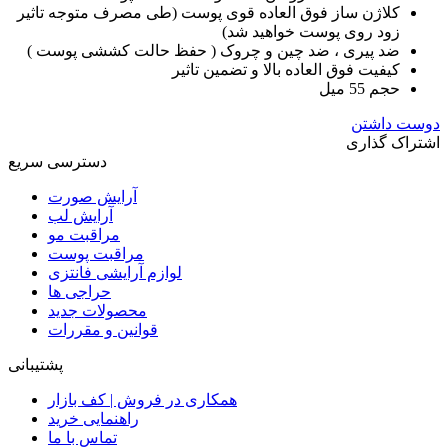
کلاژن ساز فوق العاده قوی پوست (طی مصرف متوجه تاثیر
زود روی پوست خواهید شد)
ضد پیری ، ضد چین و چروک ( حفظ حالت کششی پوست )
کیفیت فوق العاده بالا و تضمین تاثیر
حجم 55 میل
دوست داشتن
اشتراک گذاری
دسترسی سریع
آرایش صورت
آرایش لب
مراقبت مو
مراقبت پوست
لوازم آرایشی فانتزی
حراجی ها
محصولات جدید
قوانین و مقررات
پشتیبانی
همکاری در فروش | کف بازار
راهنمایی خرید
تماس با ما