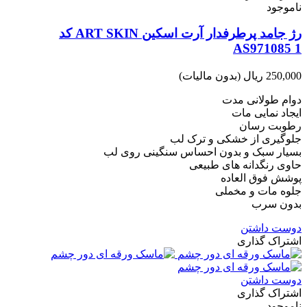
ناموجود
رژ جامد پرطرفدار آرت اسکین ART SKIN کد
AS971085 1
250,000 ریال
(بدون مالیات)
دوام طولانی مدت
ایجاد نمایی مات
رطوبت رسان
جلوگیری از خشکی و ترک لب
بسيار سبک و بدون احساس سنگينی روی لب
حاوی رنگدانه های طبيعی
پوشش فوق العاده
جلوه مات و مخملی
بدون سرب
دوست داشتن
اشتراک گذاری
دوست داشتن
اشتراک گذاری
ناموجود