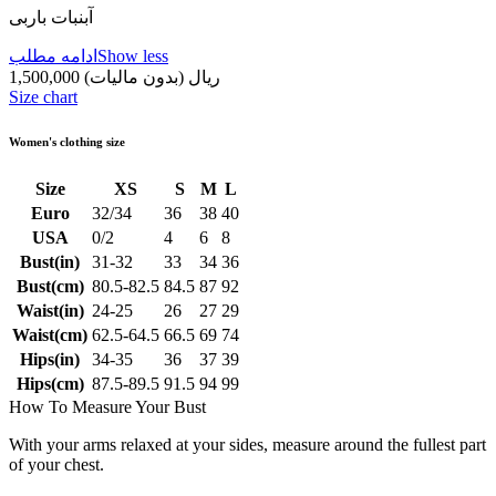
آبنبات باربی
Show less
ادامه مطلب
1,500,000 ریال
(بدون مالیات)
Size chart
Women's clothing size
Size
XS
S
M
L
Euro
32/34
36
38
40
USA
0/2
4
6
8
Bust(in)
31-32
33
34
36
Bust(cm)
80.5-82.5
84.5
87
92
Waist(in)
24-25
26
27
29
Waist(cm)
62.5-64.5
66.5
69
74
Hips(in)
34-35
36
37
39
Hips(cm)
87.5-89.5
91.5
94
99
How To Measure Your Bust
With your arms relaxed at your sides, measure around the fullest part
of your chest.