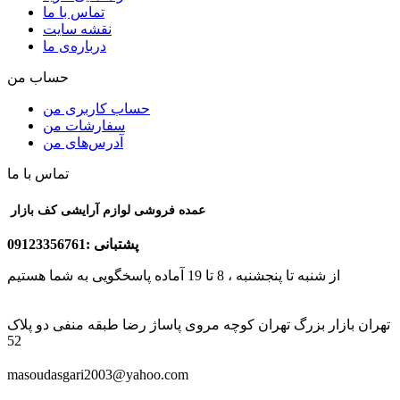
تماس با ما
نقشه سایت
درباره‌ی ما
حساب من
حساب کاربری من
سفارشات من
آدرس‌های من
تماس با ما
عمده فروشی لوازم آرایشی کف بازار
پشتبانی :09123356761
از شنبه تا پنجشنبه ، 8 تا 19 آماده پاسخگویی به شما هستیم
تهران بازار بزرگ تهران کوچه مروی پاساژ رضا طبقه منفی دو پلاک
52
masoudasgari2003@yahoo.com