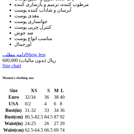
مرطوب کننده، ‌ترمیم و بازسازی کننده
آبرسان و ‌شاداب کننده پوست
مغذی پوست
جوانسازی پوست
کنترل چربی پوست
ضد جوش
مناسب انواع پوست
اورجینال
Show less
ادامه مطلب
600,000 ریال
(بدون مالیات)
Size chart
Women's clothing size
Size
XS
S
M
L
Euro
32/34
36
38
40
USA
0/2
4
6
8
Bust(in)
31-32
33
34
36
Bust(cm)
80.5-82.5
84.5
87
92
Waist(in)
24-25
26
27
29
Waist(cm)
62.5-64.5
66.5
69
74