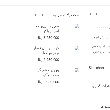
محصولات مرتبط
سرم هیالورونیک
شامپو ج
رو ????????
اسید بیواکوا
ایمیجز (
سولفات)
آرایش ابرو
3,250,000 ریال
4,850,000 ر
در ابرو فوق
کرم آبرسان عصاره
هی ابرو شود
برنج بیوآکوآ
2,950,000 ریال
Size chart
پچ زیر چشم گیاه
سنتلا بیوآکو
2,950,000 ریال
تراک گذاری
دی‌ها