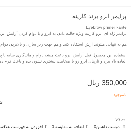
پرایمر ابرو برند کاریته
Eyebrow primer karité
پرایمر ژله ای ابرو کاریته ویژه حالت دادن به ابرو‌ و با دوام کردن آرایش اب
هم به تنهایی میتونید ازش استفاده کنید و هم جهت زیر سازی و بالابردن دوام 
استفاده این محصول قبل آرایش ابرو باعث میشه دوام و ماندگاری سایه با پو
العاده بالا ببره و تارهای ابرو رو با ضخامت بیشتری نشون بده و باعث فرم د
350,000 ریال
ناموجود
اش
مرجع:
دوست داشتن
0
اضافه به مقایسه
0
افزودن به فهرست علاقه‌من