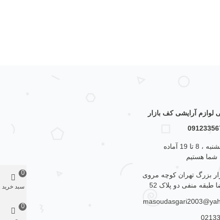
لوازم آرایشی کف بازار
از شنبه تا پنجشنبه ، 8 تا 19 آماده
 شما هستیم
0
زار بزرگ تهران کوچه مروی
 طبقه منفی دو پلاک 52
سبد خرید
masoudasgari2003@ya
0
0213
محبوب