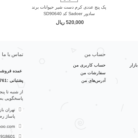
پک پنج عددی کرم دست شیر حیوانات برند
سادور Sadoer کد SD90640
520,000 ریال
حساب من
تماس با ما
زار
حساب کاربری من
عمده فروشی 
سفارشات من
آدرس‌های من
پشتبانی :09123356761
پاسخگویی به
تهران با
پاساژ رضا
hoo.com
3918601