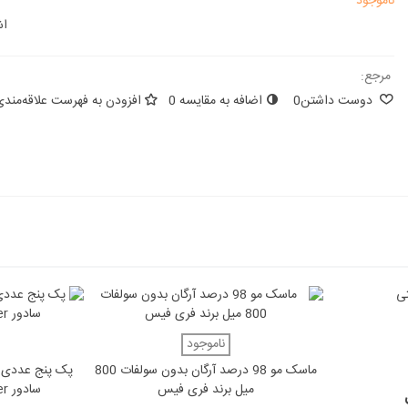
ناموجود
اش
مرجع:
دوست داشتن
0
اضافه به مقایسه
0
افزودن به فهرست علاقه‌مندی
دوست داشتن
ناموجود
دوست
ماسک مو 98 درصد آرگان بدون سولفات 800
پک پنج عددی ک
میل برند فری فیس
سادور Sadoer کد SD90640