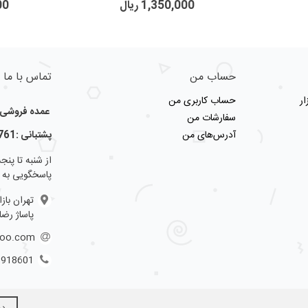
1,350,000 ریال
000
حساب من
تماس با ما
ر
حساب کاربری من
عمده فروشی لو
سفارشات من
آدرس‌های من
پشتبانی :09123356761
پاسخگویی به 
تهران باز
پاساژ رضا
hoo.com
3918601