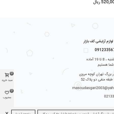
520, ریال
ازم آرایشی کف بازار
از شنبه تا پنجشنبه ، 8 تا 19 آماده
شما هستیم
0
ار بزرگ تهران کوچه مروی
 طبقه منفی دو پلاک 52
سبد خرید
masoudasgari2003@ya
0
0213
محبوب