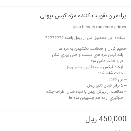
پرایمر و تقویت کننده مژه کیس بیوتی
Kiss beauty mascara primer
استفاده این محصول قبل از ریمل باعث ????????
حجيم کردن و ضخامت بخشيدن به مژه ها
– بلند کردن مژه هاي سست و حتي پرزي شکل
– فر و حالت دادن مژه
– ايجاد فيکس و ماندگاري بيشتر ريمل
– حالت شانه شده
– نرم کننده
– 5 برابر کردن تاثير ريمل
– ممانعت از ريزش ريمل يا سياه شدن اطراف چشم
– جلوگيري از به هم چسبيدن مژه ها
450,000 ریال