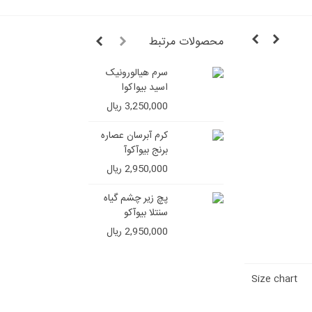
محصولات مرتبط
سرم هیالورونیک
شامپو ج
اسید بیواکوا
ایمیجز (ف
سولفات)
3,250,000 ریال
4,850,000 ر
کرم آبرسان عصاره
برنج بیوآکوآ
2,950,000 ریال
پچ زیر چشم گیاه
سنتلا بیوآکو
2,950,000 ریال
Size chart