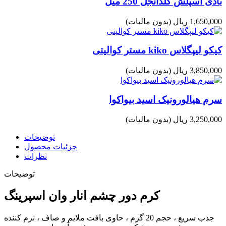
بادی اسپلش گلدآنجل 250 میل
1,650,000 ریال
(بدون مالیات)
کیکو لیپگلاس kiko مستر کوالیتی
3,850,000 ریال
(بدون مالیات)
سرم هیالورونیک اسید بیواکوا
3,250,000 ریال
(بدون مالیات)
توضیحات
جزئیات محصول
نظرات
توضیحات
کرم دور چشم انار وان اسپرینگ
جذب سریع ، حجم 20 گرم ، حاوی بافت ملایم و صاف ، نرم کننده