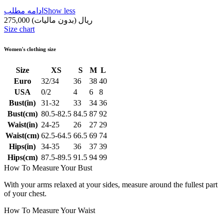
Show less
ادامه مطلب
275,000 ریال
(بدون مالیات)
Size chart
Women's clothing size
Size
XS
S
M
L
Euro
32/34
36
38
40
USA
0/2
4
6
8
Bust(in)
31-32
33
34
36
Bust(cm)
80.5-82.5
84.5
87
92
Waist(in)
24-25
26
27
29
Waist(cm)
62.5-64.5
66.5
69
74
Hips(in)
34-35
36
37
39
Hips(cm)
87.5-89.5
91.5
94
99
How To Measure Your Bust
With your arms relaxed at your sides, measure around the fullest part
of your chest.
How To Measure Your Waist