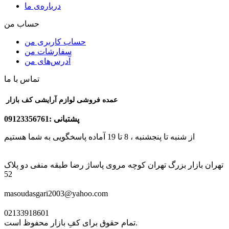
درباره‌ی ما
حساب من
حساب کاربری من
سفارشات من
آدرس‌های من
تماس با ما
عمده فروشی لوازم آرایشی کف بازار
پشتبانی :09123356761
از شنبه تا پنجشنبه ، 8 تا 19 آماده پاسخگویی به شما هستیم
تهران بازار بزرگ تهران کوچه مروی پاساژ رضا طبقه منفی دو پلاک
52
masoudasgari2003@yahoo.com
02133918601
تمام حقوق برای کفِ بازار محفوظ است.