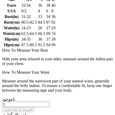
Euro
32/34
36
38
40
USA
0/2
4
6
8
Bust(in)
31-32
33
34
36
Bust(cm)
80.5-82.5
84.5
87
92
Waist(in)
24-25
26
27
29
Waist(cm)
62.5-64.5
66.5
69
74
Hips(in)
34-35
36
37
39
Hips(cm)
87.5-89.5
91.5
94
99
How To Measure Your Bust
With your arms relaxed at your sides, measure around the fullest part
of your chest.
How To Measure Your Waist
Measure around the narrowest part of your natural waist, generally
around the belly button. To ensure a comfortable fit, keep one finger
between the measuring tape and your body.
ناموجود
افزودن به سبد خرید
اشتراک گذاری