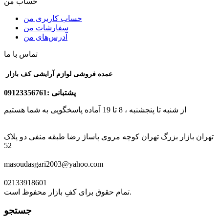
حساب من
حساب کاربری من
سفارشات من
آدرس‌های من
تماس با ما
عمده فروشی لوازم آرایشی کف بازار
پشتبانی :09123356761
از شنبه تا پنجشنبه ، 8 تا 19 آماده پاسخگویی به شما هستیم
تهران بازار بزرگ تهران کوچه مروی پاساژ رضا طبقه منفی دو پلاک
52
masoudasgari2003@yahoo.com
02133918601
تمام حقوق برای کفِ بازار محفوظ است.
جستجو