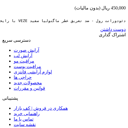
450,000 ریال
(بدون مالیات)
دئودورانت رول - ضد تعریق عطر ماگنولیا سفید VEZE با رایحه مگنولیا 40 میلی لیتر دئودورانت رول - ضد تعریق عطر VEZE White Magnolia یک محصول آرایشی است که برای کنترل پ.
دوست داشتن
اشتراک گذاری
دسترسی سریع
آرایش صورت
آرایش لب
مراقبت مو
مراقبت پوست
لوازم آرایشی فانتزی
حراجی ها
محصولات جدید
قوانین و مقررات
پشتیبانی
همکاری در فروش | کف بازار
راهنمایی خرید
تماس با ما
نقشه سایت