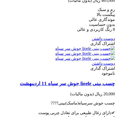
465,000 ریال
(بدون مالیات)
رم و سبک
پیگمنت بالا
موندگاری عالی
بدون حساسیت
8 رنگ کاربردی و عالی
دوست داشتن
اشتراک گذاری
دوست داشتن
اشتراک گذاری
ناموجود
چسب بینی lioele جوش سر سیاه 11 اردیبهشت
20,000 ریال
(بدون مالیات)
چسب جوش سرسیاه(ماسک)بینی????
✔دارای زغال طبیعی برای تعادل چربی پوست