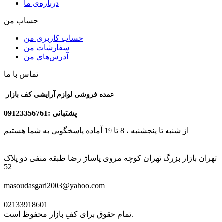
درباره‌ی ما
حساب من
حساب کاربری من
سفارشات من
آدرس‌های من
تماس با ما
عمده فروشی لوازم آرایشی کف بازار
پشتبانی :09123356761
از شنبه تا پنجشنبه ، 8 تا 19 آماده پاسخگویی به شما هستیم
تهران بازار بزرگ تهران کوچه مروی پاساژ رضا طبقه منفی دو پلاک
52
masoudasgari2003@yahoo.com
02133918601
تمام حقوق برای کفِ بازار محفوظ است.