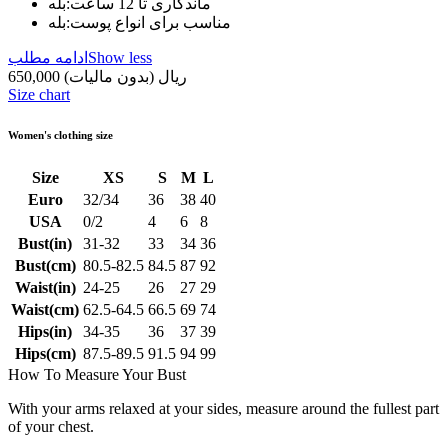
ماندگاری تا 12 ساعت:
بله
مناسب برای انواع پوست:
بله
Show less
ادامه مطلب
650,000 ریال
(بدون مالیات)
Size chart
Women's clothing size
Size
XS
S
M
L
Euro
32/34
36
38
40
USA
0/2
4
6
8
Bust(in)
31-32
33
34
36
Bust(cm)
80.5-82.5
84.5
87
92
Waist(in)
24-25
26
27
29
Waist(cm)
62.5-64.5
66.5
69
74
Hips(in)
34-35
36
37
39
Hips(cm)
87.5-89.5
91.5
94
99
How To Measure Your Bust
With your arms relaxed at your sides, measure around the fullest part
of your chest.