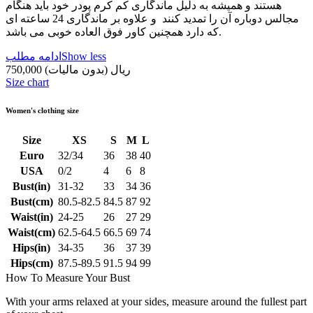
هستند و همیشه به دلیل ماندگاری کم کرم پودر خود باید هنگام
مجالس دوباره آن را تمدید کنند و علاوه بر ماندگاری 24 ساعته ای
که دارد همچنین کاور فوق العاده خوبی می باشد.
Show less
ادامه مطلب
750,000 ریال
(بدون مالیات)
Size chart
Women's clothing size
Size
XS
S
M
L
Euro
32/34
36
38
40
USA
0/2
4
6
8
Bust(in)
31-32
33
34
36
Bust(cm)
80.5-82.5
84.5
87
92
Waist(in)
24-25
26
27
29
Waist(cm)
62.5-64.5
66.5
69
74
Hips(in)
34-35
36
37
39
Hips(cm)
87.5-89.5
91.5
94
99
How To Measure Your Bust
With your arms relaxed at your sides, measure around the fullest part