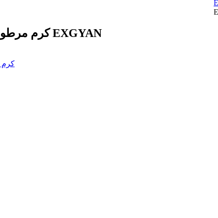
کرم مرطوب و روشن کننده دست شیر بز و نیکوتین آمید EXGYAN