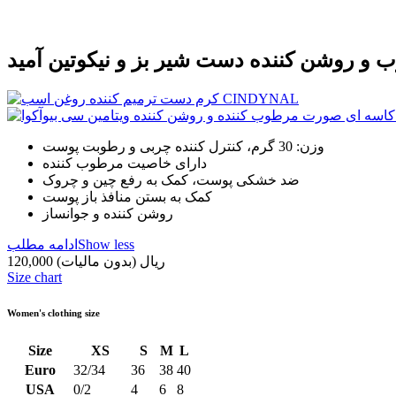
وزن: 30 گرم، کنترل کننده چربی و رطوبت پوست
دارای خاصیت مرطوب کننده
ضد خشکی پوست، کمک به رفع چین و چروک
کمک به بستن منافذ باز پوست
روشن کننده و جوانساز
Show less
ادامه مطلب
120,000 ریال
(بدون مالیات)
Size chart
Women's clothing size
Size
XS
S
M
L
Euro
32/34
36
38
40
USA
0/2
4
6
8