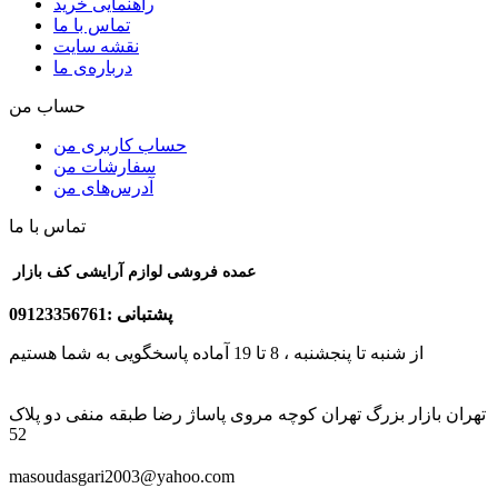
راهنمایی خرید
تماس با ما
نقشه سایت
درباره‌ی ما
حساب من
حساب کاربری من
سفارشات من
آدرس‌های من
تماس با ما
عمده فروشی لوازم آرایشی کف بازار
پشتبانی :09123356761
از شنبه تا پنجشنبه ، 8 تا 19 آماده پاسخگویی به شما هستیم
تهران بازار بزرگ تهران کوچه مروی پاساژ رضا طبقه منفی دو پلاک
52
masoudasgari2003@yahoo.com