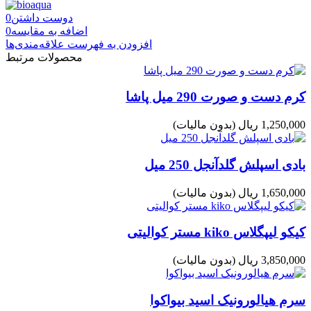
دوست داشتن
0
اضافه به مقایسه
0
افزودن به فهرست علاقه‌مندی‌ها
محصولات مرتبط
کرم دست و صورت 290 میل پاشا
1,250,000 ریال
(بدون مالیات)
بادی اسپلش گلدآنجل 250 میل
1,650,000 ریال
(بدون مالیات)
کیکو لیپگلاس kiko مستر کوالیتی
3,850,000 ریال
(بدون مالیات)
سرم هیالورونیک اسید بیواکوا