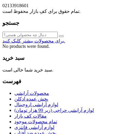
02133918601
تمام حقوق برای کفِ بازار محفوظ است.
جستجو
برای محصولات بیشتر کلیک کنید.
No products were found.
سبد خرید
سبد خرید شما خالی است.
فهرست
محصولات آرایشی
پخش عمده ادکلن
لوازم آرایشی اروجینال
لوازم آرایشی حراجی (زیر 99 هزار تومان)
مقالات کف بازار
تمام محصولات موجود
لوازم آرایشی فانتزی
پخش عمده ضد آفتاب