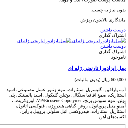
بدون نیاز به چسب.
ماندگاری بالابدون ریزش
دوست داشتن
اشتراک گذاری
دوست داشتن
اشتراک گذاری
ناموجود
یمل ایزادورا نارنجی ژله ای
600,000 ریال
(بدون مالیات)
آب، پارافین، گلیسریل استئارات، موم زنبور عسل مصنوعی، اسید
استئاریک، صمغ اقاقیا سنگال، بوتیلن گلیکول، اسید پالمیتیک، پلی
بوتن، موم سبوس برنج، VP/Eicosene Copolymer، اوزوکریت، ،
آمینو متیل پروپانول، روغن گیاهی هیدروژنه، فنوکسی اتانول،
استئاریل استئارات، هیدروکسی اتیل سلولز، پروپیل پارابن،
اکسیدهای آهن.