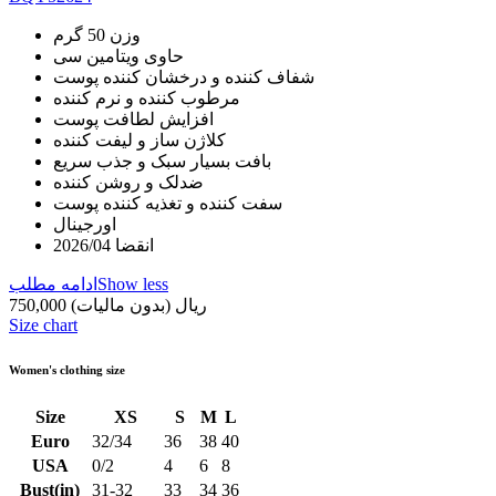
وزن 50 گرم
حاوی ویتامین سی
شفاف کننده و درخشان کننده پوست
مرطوب کننده و نرم کننده
افزایش لطافت پوست
کلاژن ساز و لیفت کننده
بافت بسیار سبک و جذب سریع
ضدلک و روشن کننده
سفت کننده و تغذیه کننده پوست
اورجینال
انقضا 2026/04
Show less
ادامه مطلب
750,000 ریال
(بدون مالیات)
Size chart
Women's clothing size
Size
XS
S
M
L
Euro
32/34
36
38
40
USA
0/2
4
6
8
Bust(in)
31-32
33
34
36