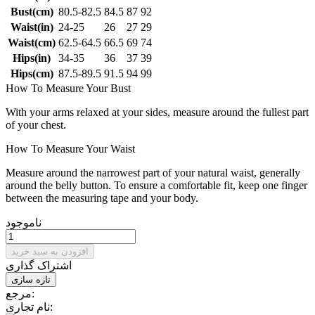
Bust(cm)
80.5-82.5
84.5
87
92
Waist(in)
24-25
26
27
29
Waist(cm)
62.5-64.5
66.5
69
74
Hips(in)
34-35
36
37
39
Hips(cm)
87.5-89.5
91.5
94
99
How To Measure Your Bust
With your arms relaxed at your sides, measure around the fullest part
of your chest.
How To Measure Your Waist
Measure around the narrowest part of your natural waist, generally
around the belly button. To ensure a comfortable fit, keep one finger
between the measuring tape and your body.
ناموجود
افزودن به سبد خرید
اشتراک گذاری
مرجع:
نام تجاری: