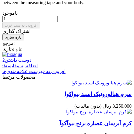
between the measuring tape and your body.
ناموجود
افزودن به سبد خرید
اشتراک گذاری
مرجع:
نام تجاری:
دوست داشتن
2
اضافه به مقایسه
0
افزودن به فهرست علاقه‌مندی‌ها
محصولات مرتبط
سرم هیالورونیک اسید بیواکوا
3,250,000 ریال
(بدون مالیات)
کرم آبرسان عصاره برنج بیوآکوآ