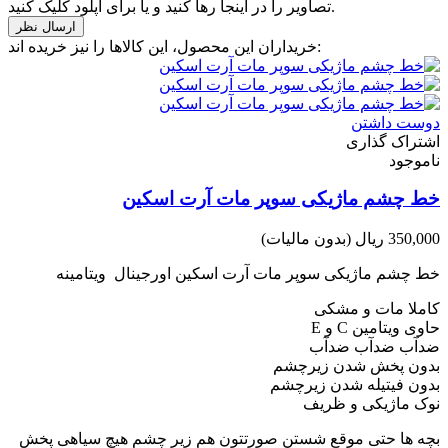
تصاویر را در اینجا رها کنید و یا برای آپلود کلیک کنید.
خریداران این محصول، این کالاها را نیز خریده اند:
دوست داشتن
اشتراک گذاری
ناموجود
خط چشم ماژیکی سوپر مات آرت اسکین
350,000 ریال
(بدون مالیات)
خط چشم ماژیکی سوپر مات آرت اسکین اورجینال ویتامینه
کاملا مات و مشکی
حاوی ویتامین C و E
ضدآب ضدآب ضدآب
بدون پخش شدن زیرچشم
بدون فیتیله شدن زیرچشم
نوک ماژیکی و ظریف
بچه ها حتی موقع شستن صورتتون هم زیر چشم هیچ سیاهی پخش