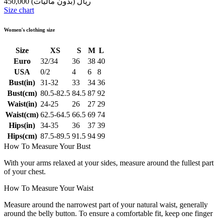
450,000 ریال
(بدون مالیات)
Size chart
Women's clothing size
Size
XS
S
M
L
Euro
32/34
36
38
40
USA
0/2
4
6
8
Bust(in)
31-32
33
34
36
Bust(cm)
80.5-82.5
84.5
87
92
Waist(in)
24-25
26
27
29
Waist(cm)
62.5-64.5
66.5
69
74
Hips(in)
34-35
36
37
39
Hips(cm)
87.5-89.5
91.5
94
99
How To Measure Your Bust
With your arms relaxed at your sides, measure around the fullest part
of your chest.
How To Measure Your Waist
Measure around the narrowest part of your natural waist, generally
around the belly button. To ensure a comfortable fit, keep one finger