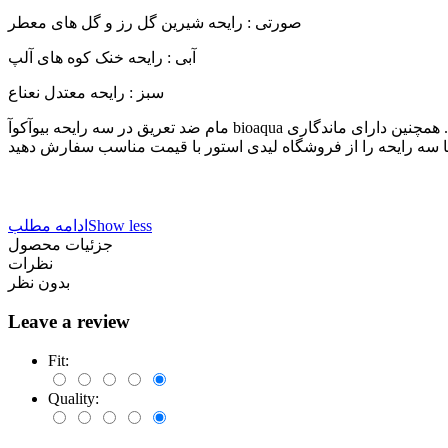
صورتی : رایحه شیرین گل رز و گل های معطر
آبی : رایحه خنک کوه های آلپ
سبز : رایحه معتدل نعناع
مام ضد تعریق در سه رایحه بیوآکوآ bioaqua در حجم 50 میلی لیتر تولید و عرضه شده است. این محصول پس از مدتی استفاده باعث سفید کنندگی و رفع تیرگی زیر بغل نیز خواهد شد. همچنین دارای ماندگاری
Show less
ادامه مطلب
جزئیات محصول
نظرات
بدون نظر
Leave a review
Fit:
Quality: