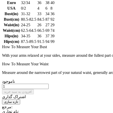
Euro
32/34
36
38
40
USA
0/2
4
6
8
Bust(in)
31-32
33
34
36
Bust(cm)
80.5-82.5
84.5
87
92
Waist(in)
24-25
26
27
29
Waist(cm)
62.5-64.5
66.5
69
74
Hips(in)
34-35
36
37
39
Hips(cm)
87.5-89.5
91.5
94
99
How To Measure Your Bust
With your arms relaxed at your sides, measure around the fullest part 
How To Measure Your Waist
Measure around the narrowest part of your natural waist, generally ar
ناموجود
افزودن به سبد خرید
اشتراک گذاری
مرجع:
نام تجاری: