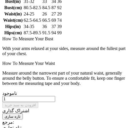
Bust(in)
31-32
33
34
36
Bust(cm)
80.5-82.5
84.5
87
92
Waist(in)
24-25
26
27
29
Waist(cm)
62.5-64.5
66.5
69
74
Hips(in)
34-35
36
37
39
Hips(cm)
87.5-89.5
91.5
94
99
How To Measure Your Bust
With your arms relaxed at your sides, measure around the fullest part
of your chest.
How To Measure Your Waist
Measure around the narrowest part of your natural waist, generally
around the belly button. To ensure a comfortable fit, keep one finger
between the measuring tape and your body.
ناموجود
افزودن به سبد خرید
اشتراک گذاری
مرجع:
نام تجاری: