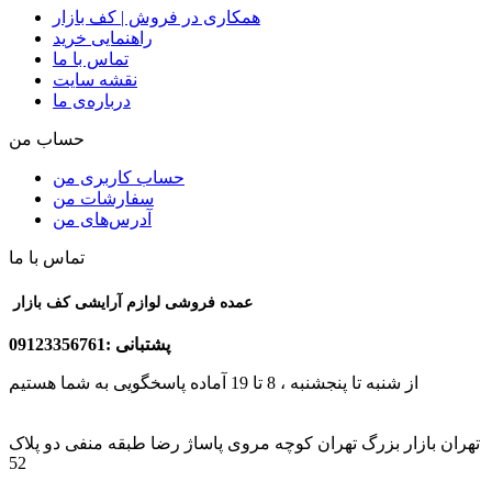
همکاری در فروش | کف بازار
راهنمایی خرید
تماس با ما
نقشه سایت
درباره‌ی ما
حساب من
حساب کاربری من
سفارشات من
آدرس‌های من
تماس با ما
عمده فروشی لوازم آرایشی کف بازار
پشتبانی :09123356761
از شنبه تا پنجشنبه ، 8 تا 19 آماده پاسخگویی به شما هستیم
تهران بازار بزرگ تهران کوچه مروی پاساژ رضا طبقه منفی دو پلاک
52