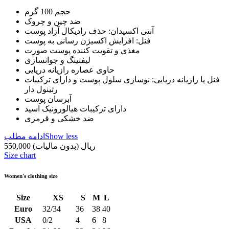
حجم 100 گرم
ضد چین و چروک
آنتی اکسیدان: حذف رادیکال آزاد پوست
فنل: افزایش اکسیژن رسانی به پوست
مغذی و تقویت کننده پوست صورت
لیفتینگ و جوانسازی
حاوی عصاره رازیانه دریایی
فنل یا رازیانه دریایی: نوسازی سلول پوست و دارای ترکیبات
رتینول دار
آبرسان پوست
دارای ترکیبات هیالورونیک اسید
ضد خشکی و قرمزی
Show less
ادامه مطلب
550,000 ریال
(بدون مالیات)
Size chart
Women's clothing size
Size
XS
S
M
L
Euro
32/34
36
38
40
USA
0/2
4
6
8