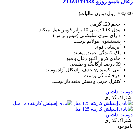
زغال بامبو زوزو ZOZU49488
700,000 ریال
(بدون مالیات)
حجم 120 گرمی
مدل 10X : یعنی 10 برابر قویتر عمل میکند
دارای سری سلیکونی (فیس براش)
شستشوی مولایم پوست
آبرسانی قوی
پاک کنندگی عمیق پوست
حاوی کربن اکتیو زغال بامبو
99 درصد ارگانیگ و طبیعی
آنتی اکسیدان: حذف رادیکال آزاد پوست
درخشندگی پوست
کنترل چربی و بستن منفذ باز پوست
دوست داشتن
اشتراک گذاری
دوست داشتن
اشتراک گذاری
ناموجود