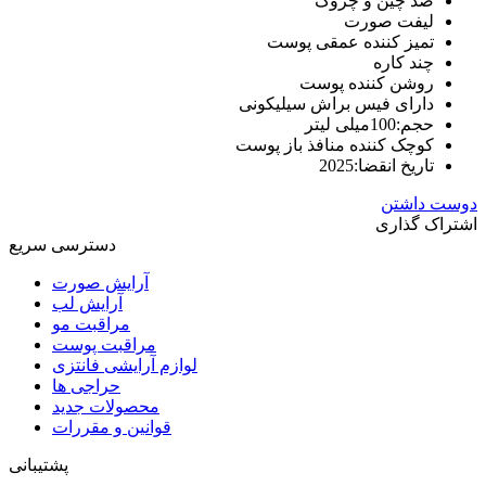
ضد چین و چروک
لیفت صورت
تمیز کننده عمقی پوست
چند کاره
روشن کننده پوست
دارای فیس براش سیلیکونی
حجم:100میلی لیتر
کوچک کننده منافذ باز پوست
تاریخ انقضا:2025
دوست داشتن
اشتراک گذاری
دسترسی سریع
آرایش صورت
آرایش لب
مراقبت مو
مراقبت پوست
لوازم آرایشی فانتزی
حراجی ها
محصولات جدید
قوانین و مقررات
پشتیبانی