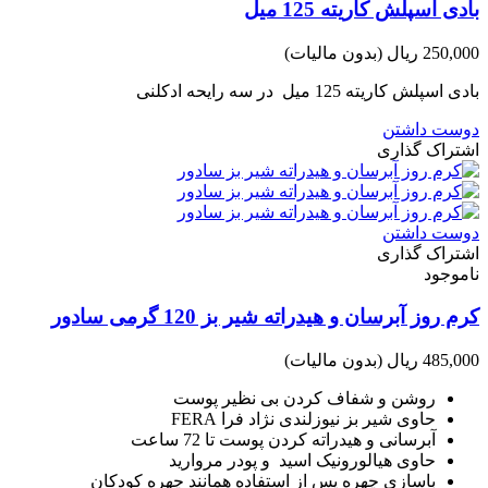
بادی اسپلش کاریته 125 میل
250,000 ریال
(بدون مالیات)
بادی اسپلش کاریته 125 میل در سه رایحه ادکلنی
دوست داشتن
اشتراک گذاری
دوست داشتن
اشتراک گذاری
ناموجود
کرم روز آبرسان و هیدراته شیر بز 120 گرمی سادور
485,000 ریال
(بدون مالیات)
روشن و شفاف کردن بی نظیر پوست
حاوی شیر بز نیوزلندی نژاد فرا FERA
آبرسانی و هیدراته کردن پوست تا 72 ساعت
حاوی هیالورونیک اسید و پودر مروارید
باسازی چهره پس از استفاده همانند چهره کودکان