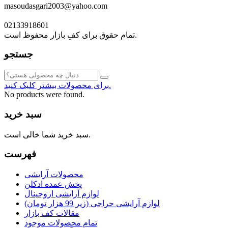
masoudasgari2003@yahoo.com
02133918601
تمام حقوق برای کفِ بازار محفوظ است.
جستجو
برای محصولات بیشتر کلیک کنید.
No products were found.
سبد خرید
سبد خرید شما خالی است.
فهرست
محصولات آرایشی
پخش عمده ادکلن
لوازم آرایشی اروجینال
لوازم آرایشی حراجی (زیر 99 هزار تومان)
مقالات کف بازار
تمام محصولات موجود