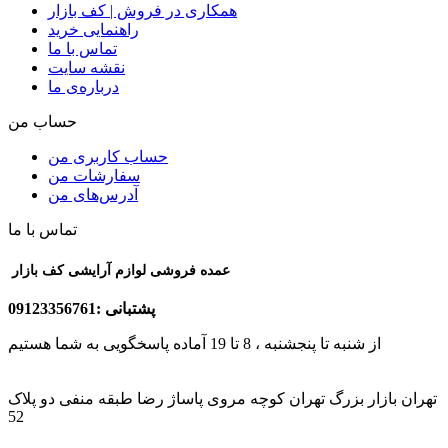
همکاری در فروش | کف بازار
راهنمایی خرید
تماس با ما
نقشه سایت
درباره‌ی ما
حساب من
حساب کاربری من
سفارشات من
آدرس‌های من
تماس با ما
عمده فروشی لوازم آرایشی کف بازار
پشتبانی :09123356761
از شنبه تا پنجشنبه ، 8 تا 19 آماده پاسخگویی به شما هستیم
تهران بازار بزرگ تهران کوچه مروی پاساژ رضا طبقه منفی دو پلاک
52