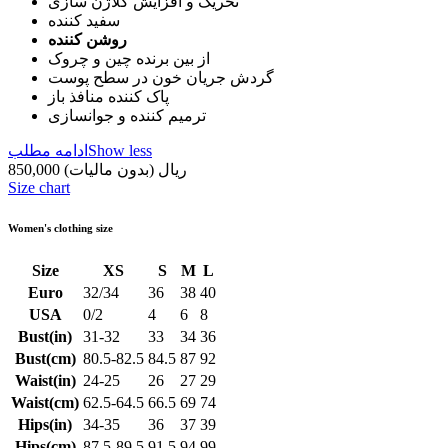
تحریک و افزایش کلاژن سازی
سفید کننده
روشن کننده
از بین برنده چین و چروک
گردش جریان خون در سطح پوست
پاک کننده منافذ باز
ترمیم کننده و جوانسازی
Show less
ادامه مطلب
850,000 ریال
(بدون مالیات)
Size chart
Women's clothing size
Size
XS
S
M
L
Euro
32/34
36
38
40
USA
0/2
4
6
8
Bust(in)
31-32
33
34
36
Bust(cm)
80.5-82.5
84.5
87
92
Waist(in)
24-25
26
27
29
Waist(cm)
62.5-64.5
66.5
69
74
Hips(in)
34-35
36
37
39
Hips(cm)
87.5-89.5
91.5
94
99