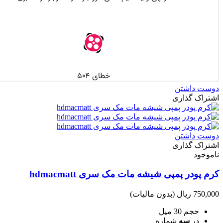
دوست داشتن
اشتراک گذاری
دوست داشتن
اشتراک گذاری
ناموجود
کرم پودر پمپی شیشه مات مک سری hdmacmatt
750,000 ریال
(بدون مالیات)
حجم 30 میل
در
سه
شماره