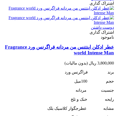
اشتراک گذاری
دوست داشتن
اشتراک گذاری
ناموجود
عطر ادکلن اینتنس من مردانه فراگرنس ورد Fragrance
world Intense Man
3,800,000 ریال
(بدون مالیات)
برند فراگرنس ورد
حجم 100میل
جنسیت مردانه
رایحه خنک و تلخ
مشابه عطرجگوار کلاسیک بلک