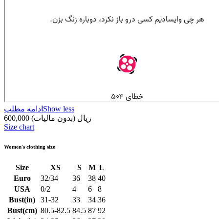
Show less
ادامه مطلب
600,000 ریال
(بدون مالیات)
Size chart
Women's clothing size
Size
XS
S
M
L
Euro
32/34
36
38
40
USA
0/2
4
6
8
Bust(in)
31-32
33
34
36
Bust(cm)
80.5-82.5
84.5
87
92