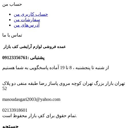
حساب من
حساب کاربری من
سفارشات من
آدرس‌های من
تماس با ما
عمده فروشی لوازم آرایشی کف بازار
پشتبانی :09123356761
از شنبه تا پنجشنبه ، 8 تا 19 آماده پاسخگویی به شما هستیم
تهران بازار بزرگ تهران کوچه مروی پاساژ رضا طبقه منفی دو پلاک
52
masoudasgari2003@yahoo.com
02133918601
تمام حقوق برای کفِ بازار محفوظ است.
جستجو