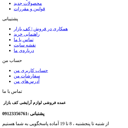
محصولات جدید
قوانین و مقررات
پشتیبانی
همکاری در فروش | کف بازار
راهنمایی خرید
تماس با ما
نقشه سایت
درباره‌ی ما
حساب من
حساب کاربری من
سفارشات من
آدرس‌های من
تماس با ما
عمده فروشی لوازم آرایشی کف بازار
پشتبانی :09123356761
از شنبه تا پنجشنبه ، 8 تا 19 آماده پاسخگویی به شما هستیم