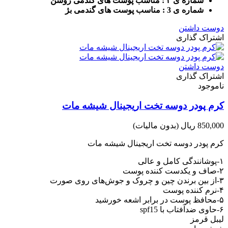
شماره ی ۲ : مناسب پوست های گندمی روشن
شماره ی 3 : مناسب پوست های گندمی بژ
دوست داشتن
اشتراک گذاری
دوست داشتن
اشتراک گذاری
ناموجود
کرم پودر دوسه تخت اریجینال شیشه مات
850,000 ریال
(بدون مالیات)
کرم پودر دوسه تخت اریجینال شیشه مات
۱-پوشانندگی کامل و عالی
۲-صاف و یکدست کننده پوست
۳-از بین برندن چین و چروک و جوش‌های روی صورت
۴-نرم کننده پوست
۵-محافظ پوست در برابر اشعه خورشید
۶-حاوی ضدآفتاب با spf15
لیبل قرمز