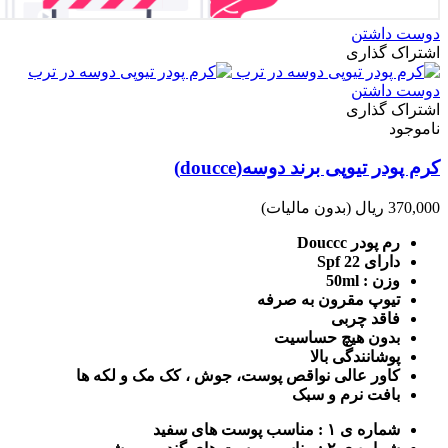
دوست داشتن
اشتراک گذاری
دوست داشتن
اشتراک گذاری
ناموجود
کرم پودر تیوپی برند دوسه(doucce)
370,000 ریال
(بدون مالیات)
رم پودر Douccc
دارای Spf 22
وزن : 50ml
تیوپ مقرون به صرفه
فاقد چربی
بدون هیچ حساسیت
پوشانندگی بالا
کاور عالی نواقص پوست، جوش ، کک مک و لکه ها
بافت نرم و سبک
شماره ی ۱ : مناسب پوست های سفید