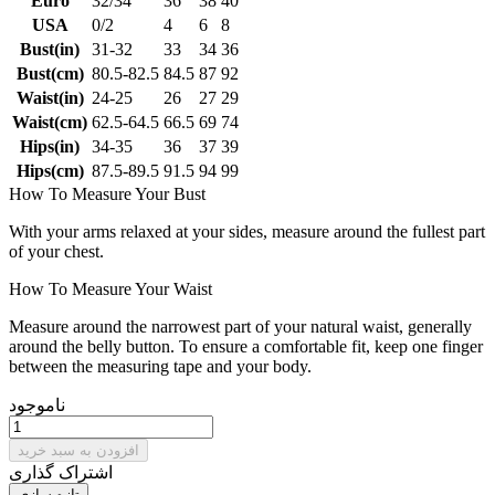
Euro
32/34
36
38
40
USA
0/2
4
6
8
Bust(in)
31-32
33
34
36
Bust(cm)
80.5-82.5
84.5
87
92
Waist(in)
24-25
26
27
29
Waist(cm)
62.5-64.5
66.5
69
74
Hips(in)
34-35
36
37
39
Hips(cm)
87.5-89.5
91.5
94
99
How To Measure Your Bust
With your arms relaxed at your sides, measure around the fullest part
of your chest.
How To Measure Your Waist
Measure around the narrowest part of your natural waist, generally
around the belly button. To ensure a comfortable fit, keep one finger
between the measuring tape and your body.
ناموجود
افزودن به سبد خرید
اشتراک گذاری