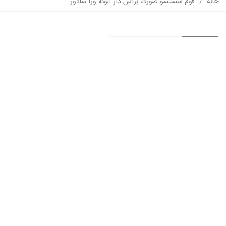
خانه
/
فوم شستشو صورت براش دار آلوئه ورا سادور