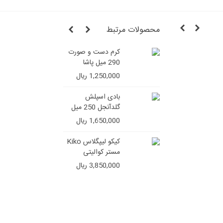
محصولات مرتبط
کرم دست و صورت
سرم هیال
290 میل پاشا
اسید بیوا
1,250,000 ریال
3,250,000 ر
بادی اسپلش
گلدآنجل 250 میل
1,650,000 ریال
کیکو لیپگلاس Kiko
مستر کوالیتی
3,850,000 ریال