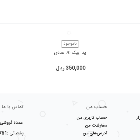
دوست داشتن
ناموجود
پد ایپک 70 عددی
350,000 ریال
حساب من
تماس با ما
ر
حساب کاربری من
عمده فروشی لو
سفارشات من
آدرس‌های من
پشتبانی :09123356761