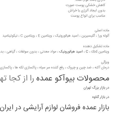
دارای بافت فوم است.
کاهش خشکی پوست صورت
بدون ایجاد آلرژی یا خراش
مناسب برای انواع پوست
ماده اصلی
آلوئه ورا ، گلیسیرین ، اسید هیالورونیک ، ویتامین E ، ویتامین C ، نیکوتینامید
ماده تشکیل دهنده
ویتامین
، cbd ،
C
اسید هیالورونیک
، مواد معدنی ، بدون سولفات ، گیاهی ، بدو
ویژگی
درمان آکنه ، ضد چین و چروک ، رفع کننده سر سیاه ، پاکسازی لکه ها ، پاکسازی ع
محصولات بیوآکو عمده
را از کجا ته
در بازار بزرگ تهران
در بازار گناوه
بازار عمده فروشان لوازم آرایشی در ایران