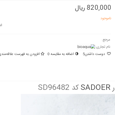
820,000 ریال
ناموجود
اش
مرجع:
نام تجاری:
دوست داشتن
5
اضافه به مقایسه
0
افزودن به فهرست علاقه‌مندی
SADOER
کد SD96482