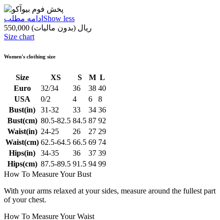
Show less
ادامه مطلب
550,000 ریال
(بدون مالیات)
Size chart
Women's clothing size
Size
XS
S
M
L
Euro
32/34
36
38
40
USA
0/2
4
6
8
Bust(in)
31-32
33
34
36
Bust(cm)
80.5-82.5
84.5
87
92
Waist(in)
24-25
26
27
29
Waist(cm)
62.5-64.5
66.5
69
74
Hips(in)
34-35
36
37
39
Hips(cm)
87.5-89.5
91.5
94
99
How To Measure Your Bust
With your arms relaxed at your sides, measure around the fullest part
of your chest.
How To Measure Your Waist