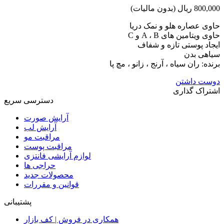
800,000 ریال
(بدون مالیات)
حاوی عصاره هلو و نمک دریا
حاوی ویتامین های A ، B و C
ایجاد پوستی تازه و شفاف
سیاهی بدن
برنده: ران سیاه ، آرنج ، زانو ، مچ پا
دوست داشتن
اشتراک گذاری
دسترسی سریع
آرایش صورت
آرایش لب
مراقبت مو
مراقبت پوست
لوازم آرایشی فانتزی
حراجی ها
محصولات جدید
قوانین و مقررات
پشتیبانی
همکاری در فروش | کف بازار