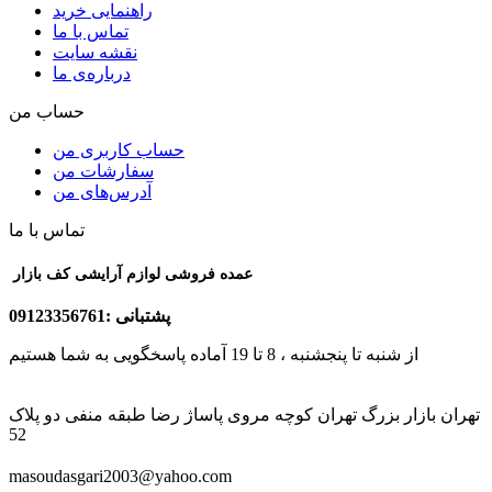
راهنمایی خرید
تماس با ما
نقشه سایت
درباره‌ی ما
حساب من
حساب کاربری من
سفارشات من
آدرس‌های من
تماس با ما
عمده فروشی لوازم آرایشی کف بازار
پشتبانی :09123356761
از شنبه تا پنجشنبه ، 8 تا 19 آماده پاسخگویی به شما هستیم
تهران بازار بزرگ تهران کوچه مروی پاساژ رضا طبقه منفی دو پلاک
52
masoudasgari2003@yahoo.com