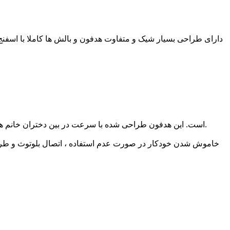
دارای طراحی بسیار شیک و متفاوت هدفون و بالش ها کاملا با اسفنج 
هدفون بلوتوث AH-806D گزینه ای عالی برای هدیه دادن در مناسبت های مختلف مانند تولد ، جشن ، کریسمس وine است. این هدفون طراحی شده با سرعت در بین دختران خانم ها طرفداران زیادی دارد.