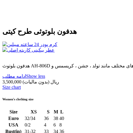
هدفون بلوتوثی طرح کیتی
Show less
ادامه مطلب
3,500,000 ریال
(بدون مالیات)
Size chart
Women's clothing size
Size
XS
S
M
L
Euro
32/34
36
38
40
USA
0/2
4
6
8
Bust(in)
31-32
33
34
36