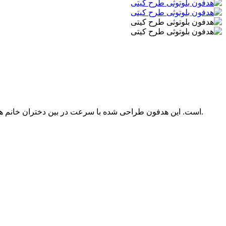
هدفون بلوتوث AH-806D گزینه ای عالی برای هدیه دادن در مناسبت های مختلف مانند تولد ، جشن ، کریسمس وine است. این هدفون طراحی شده با سرعت در بین دختران خانم ها طرفداران زیادی دارد.