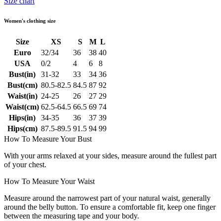
Size chart
Women's clothing size
Size
XS
S
M
L
Euro
32/34
36
38
40
USA
0/2
4
6
8
Bust(in)
31-32
33
34
36
Bust(cm)
80.5-82.5
84.5
87
92
Waist(in)
24-25
26
27
29
Waist(cm)
62.5-64.5
66.5
69
74
Hips(in)
34-35
36
37
39
Hips(cm)
87.5-89.5
91.5
94
99
How To Measure Your Bust
With your arms relaxed at your sides, measure around the fullest part
of your chest.
How To Measure Your Waist
Measure around the narrowest part of your natural waist, generally
around the belly button. To ensure a comfortable fit, keep one finger
between the measuring tape and your body.