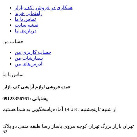
همکاری در فروش | کف بازار
راهنمایی خرید
تماس با ما
نقشه سایت
درباره‌ی ما
حساب من
حساب کاربری من
سفارشات من
آدرس‌های من
تماس با ما
عمده فروشی لوازم آرایشی کف بازار
پشتبانی :09123356761
از شنبه تا پنجشنبه ، 8 تا 19 آماده پاسخگویی به شما هستیم
تهران بازار بزرگ تهران کوچه مروی پاساژ رضا طبقه منفی دو پلاک
52