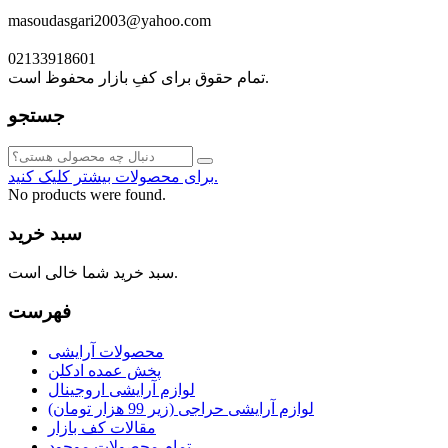
masoudasgari2003@yahoo.com
02133918601
تمام حقوق برای کفِ بازار محفوظ است.
جستجو
برای محصولات بیشتر کلیک کنید.
No products were found.
سبد خرید
سبد خرید شما خالی است.
فهرست
محصولات آرایشی
پخش عمده ادکلن
لوازم آرایشی اروجینال
لوازم آرایشی حراجی (زیر 99 هزار تومان)
مقالات کف بازار
تمام محصولات موجود