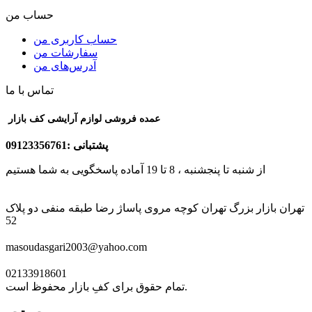
حساب من
حساب کاربری من
سفارشات من
آدرس‌های من
تماس با ما
عمده فروشی لوازم آرایشی کف بازار
پشتبانی :09123356761
از شنبه تا پنجشنبه ، 8 تا 19 آماده پاسخگویی به شما هستیم
تهران بازار بزرگ تهران کوچه مروی پاساژ رضا طبقه منفی دو پلاک
52
masoudasgari2003@yahoo.com
02133918601
تمام حقوق برای کفِ بازار محفوظ است.