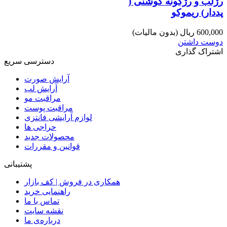
رژلب و رژگونه کوشنی (
پددار) ریموکو
600,000 ریال
(بدون مالیات)
دوست داشتن
اشتراک گذاری
دسترسی سریع
آرایش صورت
آرایش لب
مراقبت مو
مراقبت پوست
لوازم آرایشی فانتزی
حراجی ها
محصولات جدید
قوانین و مقررات
پشتیبانی
همکاری در فروش | کف بازار
راهنمایی خرید
تماس با ما
نقشه سایت
درباره‌ی ما