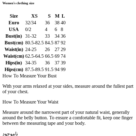
Women's clothing size
Size
XS
S
M
L
Euro
32/34
36
38
40
USA
0/2
4
6
8
Bust(in)
31-32
33
34
36
Bust(cm)
80.5-82.5
84.5
87
92
Waist(in)
24-25
26
27
29
Waist(cm)
62.5-64.5
66.5
69
74
Hips(in)
34-35
36
37
39
Hips(cm)
87.5-89.5
91.5
94
99
How To Measure Your Bust
With your arms relaxed at your sides, measure around the fullest part
of your chest.
How To Measure Your Waist
Measure around the narrowest part of your natural waist, generally
around the belly button. To ensure a comfortable fit, keep one finger
between the measuring tape and your body.
ناموجود