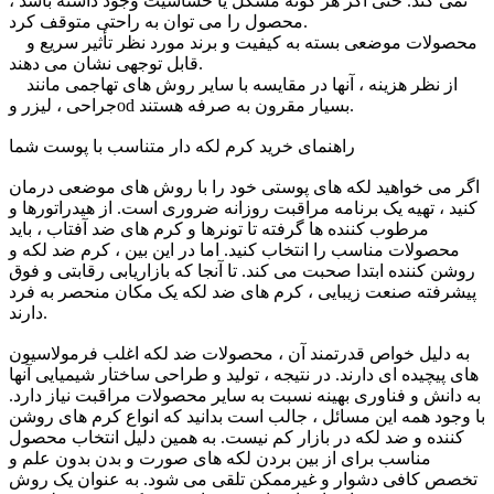
نمی کند. حتی اگر هر گونه مشکل یا حساسیت وجود داشته باشد ،
محصول را می توان به راحتی متوقف کرد.
محصولات موضعی بسته به کیفیت و برند مورد نظر تأثیر سریع و
قابل توجهی نشان می دهند.
از نظر هزینه ، آنها در مقایسه با سایر روش های تهاجمی مانند
جراحی ، لیزر وod بسیار مقرون به صرفه هستند.
راهنمای خرید کرم لکه دار متناسب با پوست شما
اگر می خواهید لکه های پوستی خود را با روش های موضعی درمان
کنید ، تهیه یک برنامه مراقبت روزانه ضروری است. از هیدراتورها و
مرطوب کننده ها گرفته تا تونرها و کرم های ضد آفتاب ، باید
محصولات مناسب را انتخاب کنید. اما در این بین ، کرم ضد لکه و
روشن کننده ابتدا صحبت می کند. تا آنجا که بازاریابی رقابتی و فوق
پیشرفته صنعت زیبایی ، کرم های ضد لکه یک مکان منحصر به فرد
دارند.
به دلیل خواص قدرتمند آن ، محصولات ضد لکه اغلب فرمولاسیون
های پیچیده ای دارند. در نتیجه ، تولید و طراحی ساختار شیمیایی آنها
به دانش و فناوری بهینه نسبت به سایر محصولات مراقبت نیاز دارد.
با وجود همه این مسائل ، جالب است بدانید که انواع کرم های روشن
کننده و ضد لکه در بازار کم نیست. به همین دلیل انتخاب محصول
مناسب برای از بین بردن لکه های صورت و بدن بدون علم و
تخصص کافی دشوار و غیرممکن تلقی می شود. به عنوان یک روش