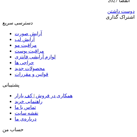
انقضا 2027
دوست داشتن
اشتراک گذاری
دسترسی سریع
آرایش صورت
آرایش لب
مراقبت مو
مراقبت پوست
لوازم آرایشی فانتزی
حراجی ها
محصولات جدید
قوانین و مقررات
پشتیبانی
همکاری در فروش | کف بازار
راهنمایی خرید
تماس با ما
نقشه سایت
درباره‌ی ما
حساب من