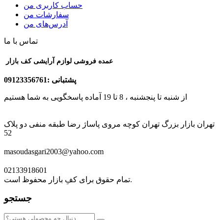
حساب کاربری من
سفارشات من
آدرس‌های من
تماس با ما
عمده فروشی لوازم آرایشی کف بازار
پشتبانی :09123356761
از شنبه تا پنجشنبه ، 8 تا 19 آماده پاسخگویی به شما هستیم
تهران بازار بزرگ تهران کوچه مروی پاساژ رضا طبقه منفی دو پلاک
52
masoudasgari2003@yahoo.com
02133918601
تمام حقوق برای کفِ بازار محفوظ است.
جستجو