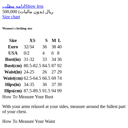
Show less
ادامه مطلب
500,000 ریال
(بدون مالیات)
Size chart
Women's clothing size
Size
XS
S
M
L
Euro
32/34
36
38
40
USA
0/2
4
6
8
Bust(in)
31-32
33
34
36
Bust(cm)
80.5-82.5
84.5
87
92
Waist(in)
24-25
26
27
29
Waist(cm)
62.5-64.5
66.5
69
74
Hips(in)
34-35
36
37
39
Hips(cm)
87.5-89.5
91.5
94
99
How To Measure Your Bust
With your arms relaxed at your sides, measure around the fullest part
of your chest.
How To Measure Your Waist