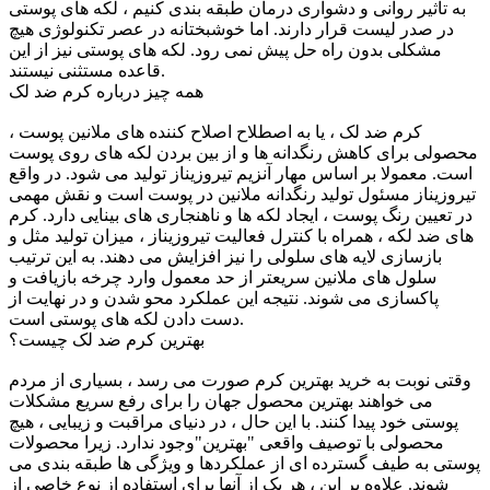
به تاثیر روانی و دشواری درمان طبقه بندی کنیم ، لکه های پوستی
در صدر لیست قرار دارند. اما خوشبختانه در عصر تکنولوژی هیچ
مشکلی بدون راه حل پیش نمی رود. لکه های پوستی نیز از این
قاعده مستثنی نیستند.
همه چیز درباره کرم ضد لک
کرم ضد لک ، یا به اصطلاح اصلاح کننده های ملانین پوست ،
محصولی برای کاهش رنگدانه ها و از بین بردن لکه های روی پوست
است. معمولا بر اساس مهار آنزیم تیروزیناز تولید می شود. در واقع
تیروزیناز مسئول تولید رنگدانه ملانین در پوست است و نقش مهمی
در تعیین رنگ پوست ، ایجاد لکه ها و ناهنجاری های بینایی دارد. کرم
های ضد لکه ، همراه با کنترل فعالیت تیروزیناز ، میزان تولید مثل و
بازسازی لایه های سلولی را نیز افزایش می دهند. به این ترتیب
سلول های ملانین سریعتر از حد معمول وارد چرخه بازیافت و
پاکسازی می شوند. نتیجه این عملکرد محو شدن و در نهایت از
دست دادن لکه های پوستی است.
بهترین کرم ضد لک چیست؟
وقتی نوبت به خرید بهترین کرم صورت می رسد ، بسیاری از مردم
می خواهند بهترین محصول جهان را برای رفع سریع مشکلات
پوستی خود پیدا کنند. با این حال ، در دنیای مراقبت و زیبایی ، هیچ
محصولی با توصیف واقعی "بهترین"وجود ندارد. زیرا محصولات
پوستی به طیف گسترده ای از عملکردها و ویژگی ها طبقه بندی می
شوند. علاوه بر این ، هر یک از آنها برای استفاده از نوع خاصی از