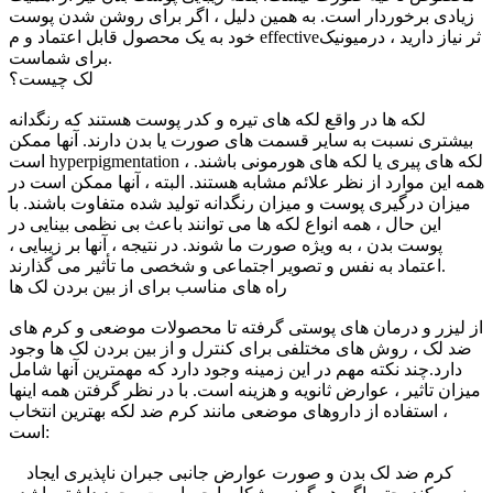
زیادی برخوردار است. به همین دلیل ، اگر برای روشن شدن پوست
خود به یک محصول قابل اعتماد و م effectiveثر نیاز دارید ، درمیونیک
برای شماست.
لک چیست؟
لکه ها در واقع لکه های تیره و کدر پوست هستند که رنگدانه
بیشتری نسبت به سایر قسمت های صورت یا بدن دارند. آنها ممکن
است hyperpigmentation ، لکه های پیری یا لکه های هورمونی باشند.
همه این موارد از نظر علائم مشابه هستند. البته ، آنها ممکن است در
میزان درگیری پوست و میزان رنگدانه تولید شده متفاوت باشند. با
این حال ، همه انواع لکه ها می توانند باعث بی نظمی بینایی در
پوست بدن ، به ویژه صورت ما شوند. در نتیجه ، آنها بر زیبایی ،
اعتماد به نفس و تصویر اجتماعی و شخصی ما تأثیر می گذارند.
راه های مناسب برای از بین بردن لک ها
از لیزر و درمان های پوستی گرفته تا محصولات موضعی و کرم های
ضد لک ، روش های مختلفی برای کنترل و از بین بردن لک ها وجود
دارد.چند نکته مهم در این زمینه وجود دارد که مهمترین آنها شامل
میزان تاثیر ، عوارض ثانویه و هزینه است. با در نظر گرفتن همه اینها
، استفاده از داروهای موضعی مانند کرم ضد لکه بهترین انتخاب
است:
کرم ضد لک بدن و صورت عوارض جانبی جبران ناپذیری ایجاد