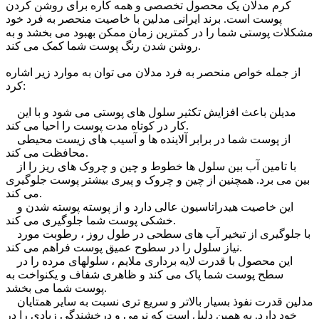
کرم مدلان یک محصول تخصصی و همه کاره برای روشن کردن
پوست است. برند ایرانی مدلین با خاصیت منحصر به فرد خود
مشکلات پوستی شما را در کمترین زمان ممکن بهبود می بخشد و به
روشن شدن رنگ پوست شما کمک می کند.
از جمله خواص منحصر به فرد مدلان می توان به موارد زیر اشاره
کرد:
مدیلن باعث افزایش تکثیر سلول های پوستی می شود و با این
کار در کوتاه مدت پوست را احیا می کند.
از پوست شما در برابر آلاینده ها و آسیب های زیست محیطی
محافظت می کند.
با تامین آب بین سلول ها خطوط و چین و چروک های ریز را از
بین می برد. همچنین از چین و چروک و پیری بیشتر پوست جلوگیری
می کند.
این خاصیت هیدراتاسیون عالی دارد و از پوسته پوسته شدن و
خشکی پوست شما جلوگیری می کند.
با جلوگیری از تبخیر آب های سطحی در طول روز ، رطوبت مورد
نیاز سلول را در سطوح عمیق پوست فراهم می کند.
این محصول با قدرت لایه برداری ملایم ، سلولهای مرده را در
سطح پوست شما پاک می کند و ظاهری شفاف و یکنواخت به
پوست شما می بخشد.
مدلین قدرت نفوذ بسیار بالاتر و سریع تری نسبت به سایر همتایان
خود دارد. به همین دلیل است که نرمی و درخشندگی زیادی را در