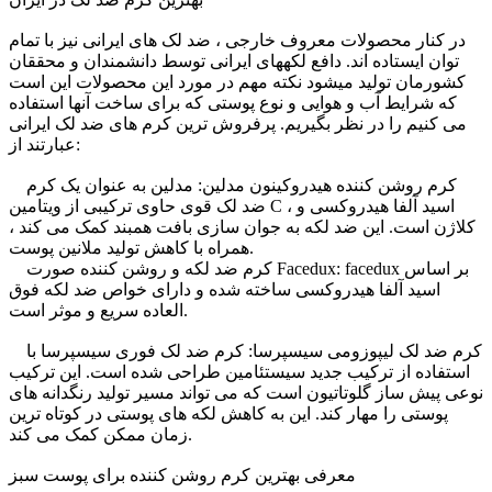
در کنار محصولات معروف خارجی ، ضد لک های ایرانی نیز با تمام
توان ایستاده اند. دافع لکههای ایرانی توسط دانشمندان و محققان
کشورمان تولید میشود نکته مهم در مورد این محصولات این است
که شرایط آب و هوایی و نوع پوستی که برای ساخت آنها استفاده
می کنیم را در نظر بگیریم. پرفروش ترین کرم های ضد لک ایرانی
عبارتند از:
کرم روشن کننده هیدروکینون مدلین: مدلین به عنوان یک کرم
ضد لک قوی حاوی ترکیبی از ویتامین C ، اسید آلفا هیدروکسی و
کلاژن است. این ضد لکه به جوان سازی بافت همبند کمک می کند ،
همراه با کاهش تولید ملانین پوست.
کرم ضد لکه و روشن کننده صورت Facedux: facedux بر اساس
اسید آلفا هیدروکسی ساخته شده و دارای خواص ضد لکه فوق
العاده سریع و موثر است.
کرم ضد لک لیپوزومی سیسپرسا: کرم ضد لک فوری سیسپرسا با
استفاده از ترکیب جدید سیستئامین طراحی شده است. این ترکیب
نوعی پیش ساز گلوتاتیون است که می تواند مسیر تولید رنگدانه های
پوستی را مهار کند. این به کاهش لکه های پوستی در کوتاه ترین
زمان ممکن کمک می کند.
معرفی بهترین کرم روشن کننده برای پوست سبز