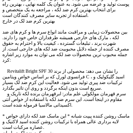
پوست تولید و عرضه می شود. به عنوان یک کلمه نهایی ، بهترین راه
برای انتخاب بهترین کرم ضد لکه ، مراجعه به یک متخصص و
استفاده از تجربه سایر مصرف کنندگان است.
بهترین کرم ضد لک در خارج
بین محصولات زیبایی و مراقبت مانند انواع سرم ها و کرم های ضد
لکه ، مارک های خارجی همیشه طرفداران خاص خود را دارند.
شهرت برند ، تبلیغات گسترده ، کیفیت بالا و احترام به حقوق
مصرف کننده از جمله دلایل محبوبیت ضد لکه های خارجی است. از
جمله محبوب ترین محصولات ضد لکه می توان به موارد زیر اشاره
کرد:
Revitalift Bright SPF 30 را نشان می دهد: محصولی از برند
فرانسوی لورل که بر اساس خواص ویتامین C ، اسید گلیکولیک و
ترکیبات ضد پیری تولید می شود. فعالیت این کرم ضد لک بسیار
سریع است بدون اینکه برگردد و روی آن تاثیر بگذارد.
سرم قهرمان مولکولی علم مادر: ابرقهرمان برنده لکه تاریک و
مقاوم در اینجا است. این سرم ضد لکه با استفاده از خواص آنتی
اکسیدانی مالاسیا فرموله شده است.
* ماسک روشن کننده پیپت شبانه * این ماسک ضد لکه دارای خواص
لایه برداری عالی همراه با ترکیبات روشن کننده اسید لاکتیک و
عصاره مرکبات است.
بهترین کرم ضد لک در ایران