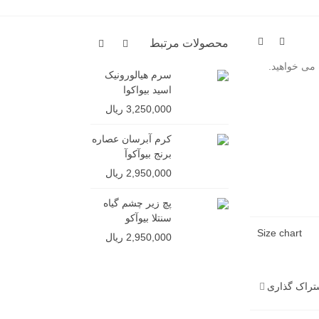
محصولات مرتبط
 می خواهید.
سرم هیالورونیک
شامپو ج
اسید بیواکوا
ایمیجز (
سولفات)
3,250,000 ریال
4,850,000 ر
کرم آبرسان عصاره
برنج بیوآکوآ
2,950,000 ریال
پچ زیر چشم گیاه
سنتلا بیوآکو
Size chart
2,950,000 ریال
تراک گذاری