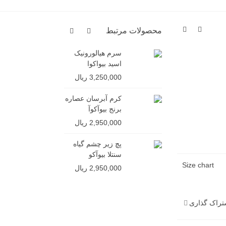
محصولات مرتبط
سرم هیالورونیک
شامپو ج
اسید بیواکوا
ایمیجز (
سولفات)
3,250,000 ریال
4,850,000 ر
کرم آبرسان عصاره
برنج بیوآکوآ
2,950,000 ریال
پچ زیر چشم گیاه
سنتلا بیوآکو
Size chart
2,950,000 ریال
تراک گذاری