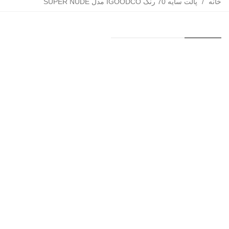
خانه
/
پالت سایه 70 رنگ IGOODCO مدل SUPER NUDE