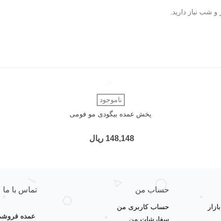
و شب نیاز دارید.
دوست داشتن
ناموجود
پخش عمده بیگودی مو فومی
148,148 ریال
حساب من
تماس با ما
زار
حساب کاربری من
عمده فروشی 
سفارشات من